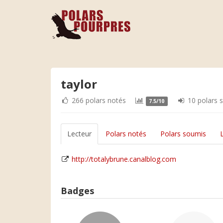
taylor
266 polars notés
10 polars 
7.5/10
Lecteur
Polars notés
Polars soumis
http://totalybrune.canalblog.com
Badges