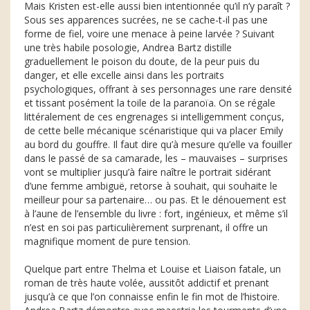
Mais Kristen est-elle aussi bien intentionnée qu’il n’y paraît ?
Sous ses apparences sucrées, ne se cache-t-il pas une
forme de fiel, voire une menace à peine larvée ? Suivant
une très habile posologie, Andrea Bartz distille
graduellement le poison du doute, de la peur puis du
danger, et elle excelle ainsi dans les portraits
psychologiques, offrant à ses personnages une rare densité
et tissant posément la toile de la paranoïa. On se régale
littéralement de ces engrenages si intelligemment conçus,
de cette belle mécanique scénaristique qui va placer Emily
au bord du gouffre. Il faut dire qu’à mesure qu’elle va fouiller
dans le passé de sa camarade, les – mauvaises – surprises
vont se multiplier jusqu’à faire naître le portrait sidérant
d’une femme ambiguë, retorse à souhait, qui souhaite le
meilleur pour sa partenaire… ou pas. Et le dénouement est
à l’aune de l’ensemble du livre : fort, ingénieux, et même s’il
n’est en soi pas particulièrement surprenant, il offre un
magnifique moment de pure tension.
Quelque part entre Thelma et Louise et Liaison fatale, un
roman de très haute volée, aussitôt addictif et prenant
jusqu’à ce que l’on connaisse enfin le fin mot de l’histoire.