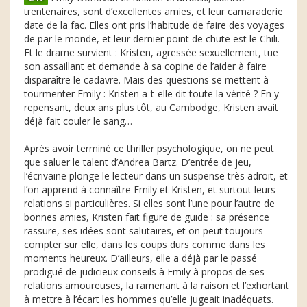
trentenaires, sont d’excellentes amies, et leur camaraderie
date de la fac. Elles ont pris l’habitude de faire des voyages
de par le monde, et leur dernier point de chute est le Chili.
Et le drame survient : Kristen, agressée sexuellement, tue
son assaillant et demande à sa copine de l’aider à faire
disparaître le cadavre. Mais des questions se mettent à
tourmenter Emily : Kristen a-t-elle dit toute la vérité ? En y
repensant, deux ans plus tôt, au Cambodge, Kristen avait
déjà fait couler le sang…
Après avoir terminé ce thriller psychologique, on ne peut
que saluer le talent d’Andrea Bartz. D’entrée de jeu,
l’écrivaine plonge le lecteur dans un suspense très adroit, et
l’on apprend à connaître Emily et Kristen, et surtout leurs
relations si particulières. Si elles sont l’une pour l’autre de
bonnes amies, Kristen fait figure de guide : sa présence
rassure, ses idées sont salutaires, et on peut toujours
compter sur elle, dans les coups durs comme dans les
moments heureux. D’ailleurs, elle a déjà par le passé
prodigué de judicieux conseils à Emily à propos de ses
relations amoureuses, la ramenant à la raison et l’exhortant
à mettre à l’écart les hommes qu’elle jugeait inadéquats.