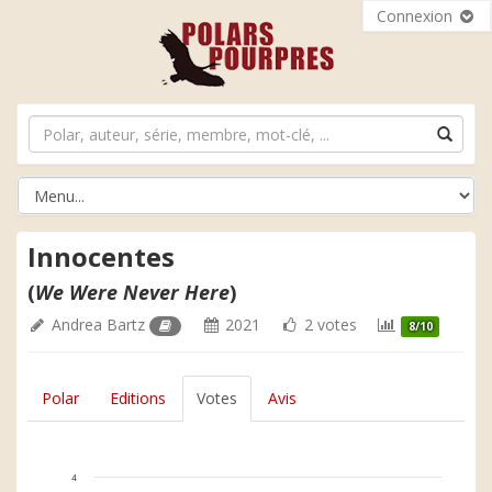
Connexion
Innocentes
(
We Were Never Here
)
Andrea Bartz
2021
2 votes
8/10
Polar
Editions
Votes
Avis
4