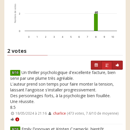
Nombre de votes
2
2
2
0
0
1
2
3
4
5
6
7
8
9
10
2 votes
Un thriller psychologique d'excellente facture, bien
8/10
servi par une plume très agréable.
L'auteur prend son temps pour faire monter la tension,
laissant l'angoisse s'installer progressivement.
Des personnages forts, à la psychologie bien fouillée.
Une réussite.
8.5
18/05/2024 à 21:16
charlice
(473 votes, 7.6/10 de moyenne)
5
Emily Donovan et Kristen Czarnecki, bientôt
8/10