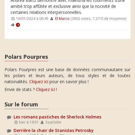
Andrea Bartz démontre avec maestria les tourments d’une
amitié trop affûtée et exclusive ainsi que la nocivité de
certaines relations interpersonnelles.
16/01/2024 à 06:45
El Marco
(3892 votes, 7.2/10 de moyenne)
7
Polars Pourpres
Polars Pourpres est une base de données communautaire sur
les polars et leurs auteurs, de tous styles et de toutes
nationalités.
Cliquez ici
pour en savoir plus !
Envie de stats ?
Cliquez ici
!
Sur le forum
Les romans pastiches de Sherlock Holmes
hier à 19:51
Ssarlotte
Derrière la chair de Stanislas Petrosky