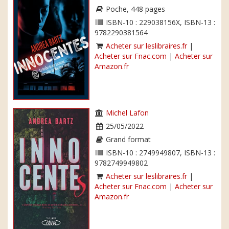
Poche, 448 pages
ISBN-10 : 229038156X, ISBN-13 :
9782290381564
Acheter sur leslibraires.fr
|
Acheter sur Fnac.com
|
Acheter sur
Amazon.fr
Michel Lafon
25/05/2022
Grand format
ISBN-10 : 2749949807, ISBN-13 :
9782749949802
Acheter sur leslibraires.fr
|
Acheter sur Fnac.com
|
Acheter sur
Amazon.fr