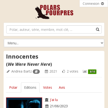
Connexion
Innocentes
(
We Were Never Here
)
Andrea Bartz
2021
2 votes
8/10
Polar
Editions
Votes
Avis
J'ai lu
21/06/2023