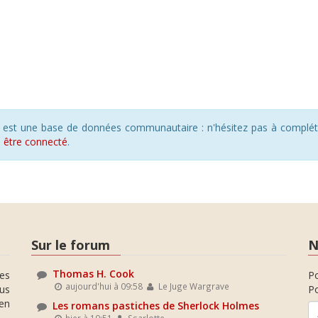
s est une base de données communautaire : n'hésitez pas à compléte
s
être connecté
.
Sur le forum
N
Thomas H. Cook
es
P
aujourd'hui à 09:58
Le Juge Wargrave
ous
Po
en
Les romans pastiches de Sherlock Holmes