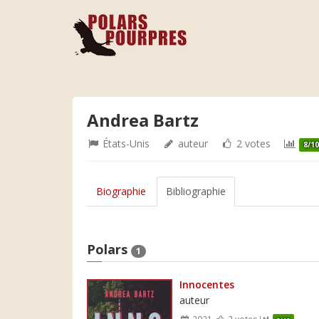
Andrea Bartz
États-Unis
auteur
2 votes
8/1
Biographie
Bibliographie
Polars
1
Innocentes
auteur
2021
2 votes