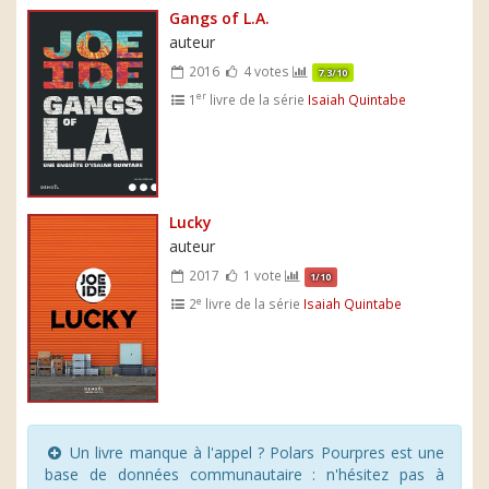
Gangs of L.A.
auteur
2016
4 votes
7.3/10
er
1
livre de la série
Isaiah Quintabe
Lucky
auteur
2017
1 vote
1/10
e
2
livre de la série
Isaiah Quintabe
Un livre manque à l'appel ? Polars Pourpres est une
base de données communautaire : n'hésitez pas à