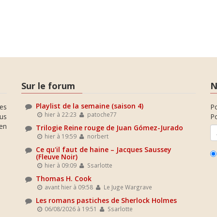
Sur le forum
N
Playlist de la semaine (saison 4)
es
P
hier à 22:23
patoche77
ous
Po
en
Trilogie Reine rouge de Juan Gómez-Jurado
hier à 19:59
norbert
Ce qu'il faut de haine – Jacques Saussey
(Fleuve Noir)
hier à 09:09
Ssarlotte
Thomas H. Cook
avant hier à 09:58
Le Juge Wargrave
Les romans pastiches de Sherlock Holmes
06/08/2026 à 19:51
Ssarlotte