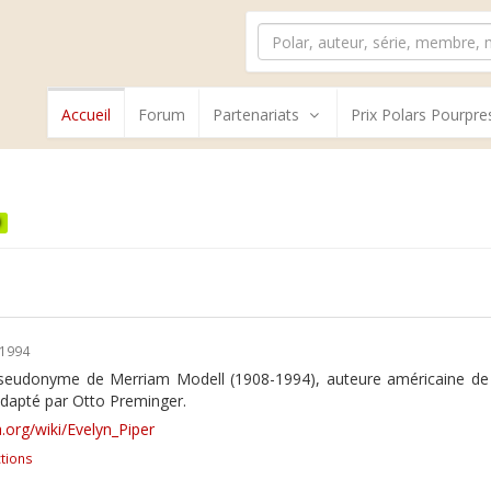
Accueil
Forum
Partenariats
Prix Polars Pourpre
0
/1994
pseudonyme de Merriam Modell (1908-1994), auteure américaine de t
adapté par Otto Preminger.
ia.org/wiki/Evelyn_Piper
tions