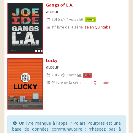
Gangs of L.A.
auteur
2016
4 votes
7.3/10
er
1
livre de la série
Isaiah Quintabe
Lucky
auteur
2017
1 vote
1/10
e
2
livre de la série
Isaiah Quintabe
Un livre manque à l'appel ? Polars Pourpres est une
base de données communautaire : n'hésitez pas à