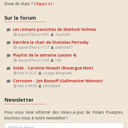
Envie de stats ?
Cliquez ici
!
Sur le forum
Les romans pastiches de Sherlock Holmes
aujourd'hui à 19:51
Ssarlotte
Derrière la chair de Stanislas Petrosky
aujourd'hui à 17:17
patoche77
Playlist de la semaine (saison 4)
aujourd'hui à 13:03
Fab
Solak - Caroline Hinault (Rouergue Noir)
hier à 13:27
Le Juge Wargrave
Corrosion - Jon Bassoff (Gallmeister Néonoir)
hier à 09:56
JohnSteed
Newsletter
Pour vous tenir informé des mises-à-jour de Polars Pourpres,
inscrivez-vous à notre newsletter !