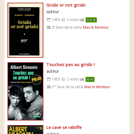
Grisbi or not grisbi
auteur
1955
2 votes
8.5/10
e
3
livre de la série
Max le Menteur
Touchez pas au grisbi !
auteur
1953
2 votes
8/10
er
1
livre de la série
Max le Menteur
Le cave se rebiffe
auteur