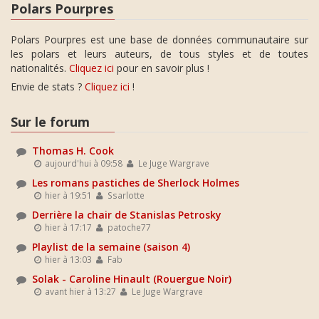
Polars Pourpres
Polars Pourpres est une base de données communautaire sur
les polars et leurs auteurs, de tous styles et de toutes
nationalités.
Cliquez ici
pour en savoir plus !
Envie de stats ?
Cliquez ici
!
Sur le forum
Thomas H. Cook
aujourd'hui à 09:58
Le Juge Wargrave
Les romans pastiches de Sherlock Holmes
hier à 19:51
Ssarlotte
Derrière la chair de Stanislas Petrosky
hier à 17:17
patoche77
Playlist de la semaine (saison 4)
hier à 13:03
Fab
Solak - Caroline Hinault (Rouergue Noir)
avant hier à 13:27
Le Juge Wargrave