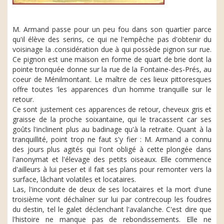
M. Armand passe pour un peu fou dans son quartier parce
qu'il élève des serins, ce qui ne l'empêche pas d'obtenir du
voisinage la .considération due à qui possède pignon sur rue.
Ce pignon est une maison en forme de quart de brie dont la
pointe tronquée donne sur la rue de la Fontaine-des-Prés, au
coeur de Ménilmontant. Le maître de ces lieux pittoresques
offre toutes 'les apparences d'un homme tranquille sur le
retour.
Ce sont justement ces apparences de retour, cheveux gris et
graisse de la proche soixantaine, qui le tracassent car ses
goûts l'inclinent plus au badinage qu'à la retraite. Quant à la
tranquillité, point trop ne faut s'y fier : M. Armand a connu
des jours plus agités qui l'ont obligé à cette plongée dans
l'anonymat et l'élevage des petits oiseaux. Elle commence
d'ailleurs à lui peser et il fait ses plans pour remonter vers la
surface, lâchant volatiles et locataires.
Las, l'inconduite de deux de ses locataires et la mort d'une
troisième vont déchaîner sur lui par contrecoup les foudres
du destin, tel le galet déclenchant l'avalanche. C'est dire que
l'histoire ne manque pas de rebondissements. Elle ne