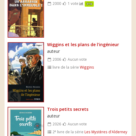
2000
1 vote
7/10
Wiggins et les plans de l'ingénieur
auteur
2006
Aucun vote
livre de la série
Wiggins
Trois petits secrets
auteur
2026
Aucun vote
e
2
livre de la série
Les Mystères d'Alderney