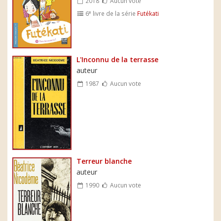
2018
Aucun vote
e
6
livre de la série
Futékati
L'Inconnu de la terrasse
auteur
1987
Aucun vote
Terreur blanche
auteur
1990
Aucun vote