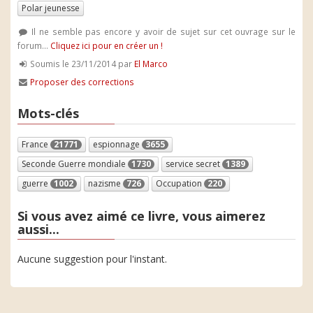
Polar jeunesse
Il ne semble pas encore y avoir de sujet sur cet ouvrage sur le
forum...
Cliquez ici pour en créer un !
Soumis le 23/11/2014 par
El Marco
Proposer des corrections
Mots-clés
France
21771
espionnage
3655
Seconde Guerre mondiale
1730
service secret
1389
guerre
1002
nazisme
726
Occupation
220
Si vous avez aimé ce livre, vous aimerez
aussi...
Aucune suggestion pour l'instant.