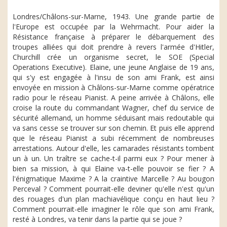
Londres/Châlons-sur-Marne, 1943. Une grande partie de
l'Europe est occupée par la Wehrmacht. Pour aider la
Résistance française à préparer le débarquement des
troupes alliées qui doit prendre à revers l'armée d'Hitler,
Churchill crée un organisme secret, le SOE (Special
Operations Executive). Elaine, une jeune Anglaise de 19 ans,
qui s'y est engagée à l'insu de son ami Frank, est ainsi
envoyée en mission à Châlons-sur-Marne comme opératrice
radio pour le réseau Pianist. A peine arrivée à Châlons, elle
croise la route du commandant Wagner, chef du service de
sécurité allemand, un homme séduisant mais redoutable qui
va sans cesse se trouver sur son chemin. Et puis elle apprend
que le réseau Pianist a subi récemment de nombreuses
arrestations. Autour d'elle, les camarades résistants tombent
un à un. Un traître se cache-t-il parmi eux ? Pour mener à
bien sa mission, à qui Elaine va-t-elle pouvoir se fier ? A
l'énigmatique Maxime ? A la craintive Marcelle ? Au bougon
Perceval ? Comment pourrait-elle deviner qu'elle n'est qu'un
des rouages d'un plan machiavélique conçu en haut lieu ?
Comment pourrait-elle imaginer le rôle que son ami Frank,
resté à Londres, va tenir dans la partie qui se joue ?