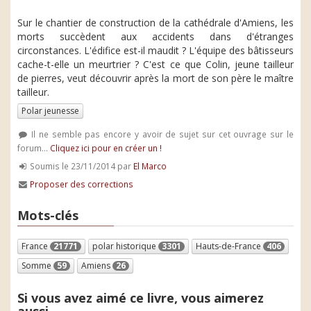
Sur le chantier de construction de la cathédrale d'Amiens, les
morts succèdent aux accidents dans d'étranges
circonstances. L'édifice est-il maudit ? L'équipe des bâtisseurs
cache-t-elle un meurtrier ? C'est ce que Colin, jeune tailleur
de pierres, veut découvrir après la mort de son père le maître
tailleur.
Polar jeunesse
Il ne semble pas encore y avoir de sujet sur cet ouvrage sur le
forum...
Cliquez ici pour en créer un !
Soumis le 23/11/2014 par
El Marco
Proposer des corrections
Mots-clés
France
21771
polar historique
3301
Hauts-de-France
406
Somme
59
Amiens
26
Si vous avez aimé ce livre, vous aimerez
aussi...