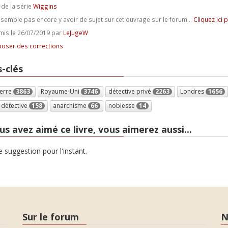
 de la série
Wiggins
e semble pas encore y avoir de sujet sur cet ouvrage sur le forum...
Cliquez ici 
is le 26/07/2019 par
LeJugeW
oser des corrections
-clés
terre
3863
Royaume-Uni
3746
détective privé
2263
Londres
1656
 détective
158
anarchisme
66
noblesse
14
us avez aimé ce livre, vous aimerez aussi...
 suggestion pour l'instant.
Sur le forum
N