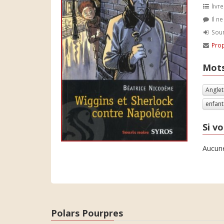
livre
Il n
Soum
Prop
Mots
Angle
enfant
Si vo
Aucune
Polars Pourpres