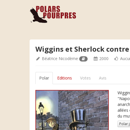
Wiggins et Sherlock contr
Béatrice Nicodème
2000
Aucu
Polar
Editions
Votes
Avis
Wiggin
"Napol
anarch
allées
du mu
Polar 