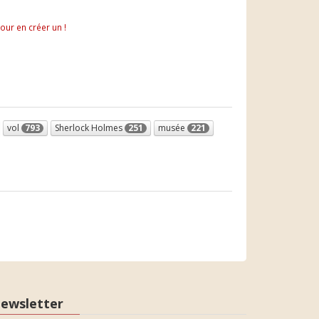
pour en créer un !
vol
793
Sherlock Holmes
251
musée
221
ewsletter