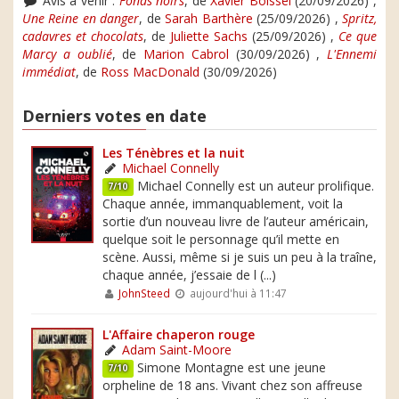
Avis à venir :
Fonds noirs
, de
Xavier Boissel
(20/09/2026) ,
Une Reine en danger
, de
Sarah Barthère
(25/09/2026) ,
Spritz,
cadavres et chocolats
, de
Juliette Sachs
(25/09/2026) ,
Ce que
Marcy a oublié
, de
Marion Cabrol
(30/09/2026) ,
L'Ennemi
immédiat
, de
Ross MacDonald
(30/09/2026)
Derniers votes en date
Les Ténèbres et la nuit
Michael Connelly
Michael Connelly est un auteur prolifique.
7/10
Chaque année, immanquablement, voit la
sortie d’un nouveau livre de l’auteur américain,
quelque soit le personnage qu’il mette en
scène. Aussi, même si je suis un peu à la traîne,
chaque année, j’essaie de l (...)
JohnSteed
aujourd'hui à 11:47
L'Affaire chaperon rouge
Adam Saint-Moore
Simone Montagne est une jeune
7/10
orpheline de 18 ans. Vivant chez son affreuse