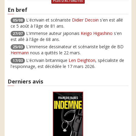
PLUS D'ACTUALITÉS
En bref
L'écrivain et scénariste
Didier Decoin
s'en est allé
05/08
ce 5 août à l'âge de 81 ans.
L'immense auteur japonais
Keigo Higashino
s'en
27/07
est allé à l'âge de 68 ans.
L'immense dessinateur et scénariste belge de BD
25/03
Hermann
nous a quittés le 22 mars.
L'écrivain britannique
Len Deighton
, spécialiste de
17/03
l'espionnage, est décédée le 17 mars 2026.
Derniers avis