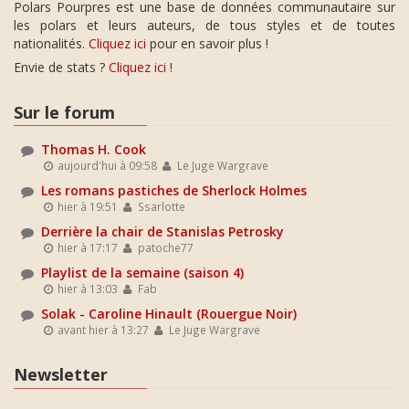
Polars Pourpres est une base de données communautaire sur
les polars et leurs auteurs, de tous styles et de toutes
nationalités.
Cliquez ici
pour en savoir plus !
Envie de stats ?
Cliquez ici
!
Sur le forum
Thomas H. Cook
aujourd'hui à 09:58
Le Juge Wargrave
Les romans pastiches de Sherlock Holmes
hier à 19:51
Ssarlotte
Derrière la chair de Stanislas Petrosky
hier à 17:17
patoche77
Playlist de la semaine (saison 4)
hier à 13:03
Fab
Solak - Caroline Hinault (Rouergue Noir)
avant hier à 13:27
Le Juge Wargrave
Newsletter