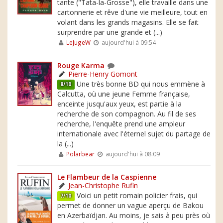
tante ("Tata-la-Grosse"), elle travaille dans une
cartonnerie et rêve d'une vie meilleure, tout en
volant dans les grands magasins. Elle se fait
surprendre par une grande et (...)
LeJugeW
aujourd'hui à 09:54
Rouge Karma
Pierre-Henry Gomont
Une très bonne BD qui nous emmène à
8/10
Calcutta, où une jeune Femme française,
enceinte jusqu'aux yeux, est partie à la
recherche de son compagnon. Au fil de ses
recherche, l'enquête prend une ampleur
internationale avec l'éternel sujet du partage de
la (...)
Polarbear
aujourd'hui à 08:09
Le Flambeur de la Caspienne
Jean-Christophe Rufin
Voici un petit romain policier frais, qui
7/10
permet de donner un vague aperçu de Bakou
en Azerbaïdjan. Au moins, je sais à peu près où