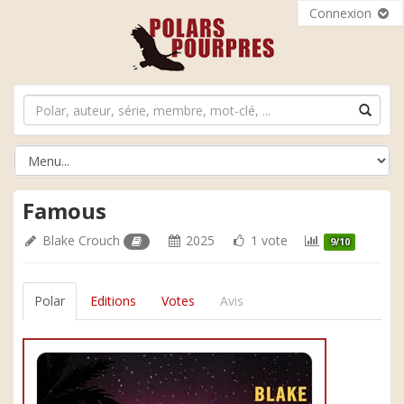
Connexion
Famous
Blake Crouch
2025
1 vote
9/10
Polar
Editions
Votes
Avis