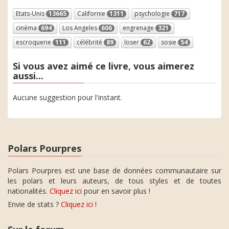
Etats-Unis
13665
Californie
1311
psychologie
717
cinéma
694
Los Angeles
606
engrenage
321
escroquerie
111
célébrité
89
loser
62
sosie
54
Si vous avez aimé ce livre, vous aimerez
aussi...
Aucune suggestion pour l'instant.
Polars Pourpres
Polars Pourpres est une base de données communautaire sur
les polars et leurs auteurs, de tous styles et de toutes
nationalités.
Cliquez ici
pour en savoir plus !
Envie de stats ?
Cliquez ici
!