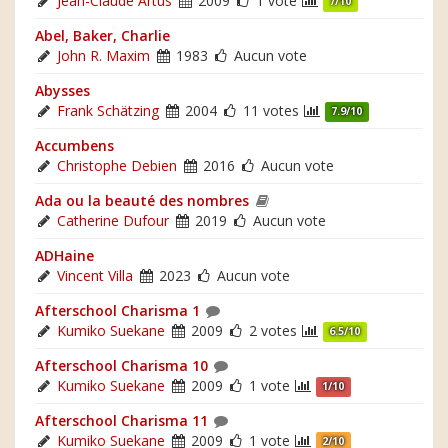
Jean-Claude Artus
2009
1 vote
7/10
Abel, Baker, Charlie
John R. Maxim
1983
Aucun vote
Abysses
Frank Schätzing
2004
11 votes
7.9/10
Accumbens
Christophe Debien
2016
Aucun vote
Ada ou la beauté des nombres
Catherine Dufour
2019
Aucun vote
ADHaine
Vincent Villa
2023
Aucun vote
Afterschool Charisma 1
Kumiko Suekane
2009
2 votes
6.5/10
Afterschool Charisma 10
Kumiko Suekane
2009
1 vote
1/10
Afterschool Charisma 11
Kumiko Suekane
2009
1 vote
2/10