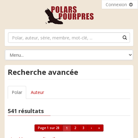
Connexion
Recherche avancée
Polar
Auteur
541 résultats
Page 1 sur 28
2
3
›
»
1