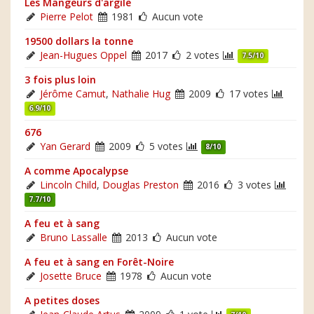
Les Mangeurs d'argile
Pierre Pelot
1981
Aucun vote
19500 dollars la tonne
Jean-Hugues Oppel
2017
2 votes
7.5/10
3 fois plus loin
Jérôme Camut
,
Nathalie Hug
2009
17 votes
6.9/10
676
Yan Gerard
2009
5 votes
8/10
A comme Apocalypse
Lincoln Child
,
Douglas Preston
2016
3 votes
7.7/10
A feu et à sang
Bruno Lassalle
2013
Aucun vote
A feu et à sang en Forêt-Noire
Josette Bruce
1978
Aucun vote
A petites doses