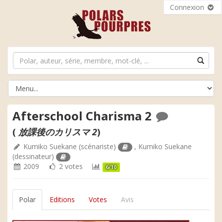
Connexion
Afterschool Charisma 2
(
放課後のカリスマ 2
)
Kumiko Suekane
(scénariste)
,
Kumiko Suekane
(dessinateur)
2009
2 votes
6/10
Polar
Editions
Votes
Avis