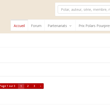
Accueil
Forum
Partenariats
Prix Polars Pourpre
Page 1 sur 3
2
3
›
1