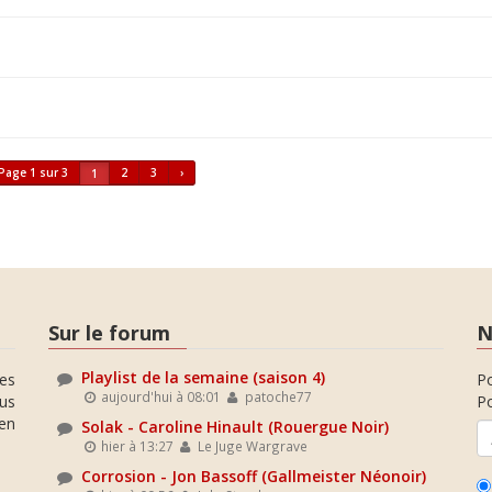
Page 1 sur 3
2
3
›
1
Sur le forum
N
Playlist de la semaine (saison 4)
es
P
aujourd'hui à 08:01
patoche77
ous
Po
en
Solak - Caroline Hinault (Rouergue Noir)
hier à 13:27
Le Juge Wargrave
Corrosion - Jon Bassoff (Gallmeister Néonoir)