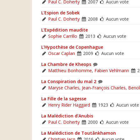
Paul C. Doherty
2007
Aucun vote
L'Espion de Sobek
Paul C. Doherty
2008
Aucun vote
L'Expédition maudite
Sophie Carrillo
2013
Aucun vote
L'Hypothèse de Copenhague
Oscar Caplan
2009
Aucun vote
La Chambre de Kheops
Matthieu Bonhomme
,
Fabien Vehlmann
2
La Conspiration du mal 2
Maryse Charles
,
Jean-François Charles
,
Benoî
La Fille de la sagesse
Henry Rider Haggard
1923
Aucun vote
La Malédiction d'Anubis
Paul C. Doherty
2000
Aucun vote
La Malédiction de Toutânkhamon
Christian Jacq
2016
Aucun vote