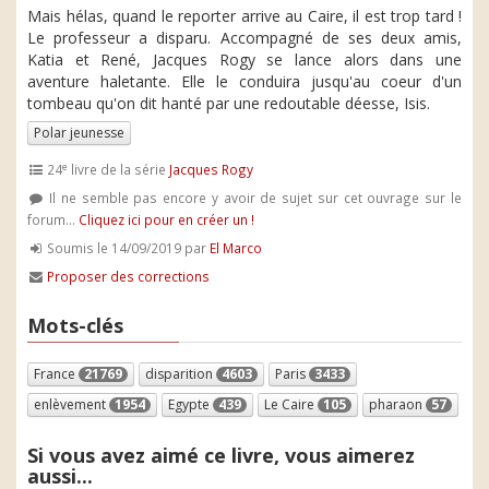
Mais hélas, quand le reporter arrive au Caire, il est trop tard !
Le professeur a disparu. Accompagné de ses deux amis,
Katia et René, Jacques Rogy se lance alors dans une
aventure haletante. Elle le conduira jusqu'au coeur d'un
tombeau qu'on dit hanté par une redoutable déesse, Isis.
Polar jeunesse
e
24
livre de la série
Jacques Rogy
Il ne semble pas encore y avoir de sujet sur cet ouvrage sur le
forum...
Cliquez ici pour en créer un !
Soumis le 14/09/2019 par
El Marco
Proposer des corrections
Mots-clés
France
21769
disparition
4603
Paris
3433
enlèvement
1954
Egypte
439
Le Caire
105
pharaon
57
Si vous avez aimé ce livre, vous aimerez
aussi...