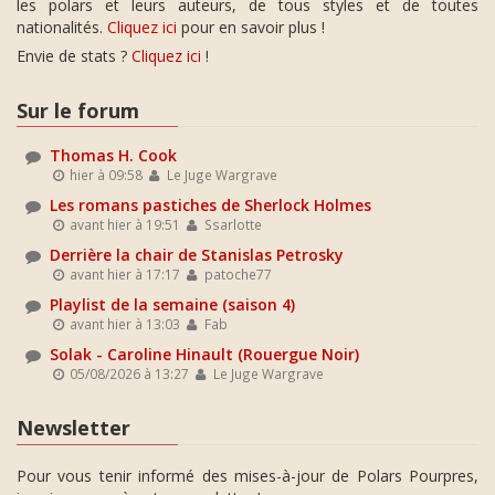
les polars et leurs auteurs, de tous styles et de toutes
nationalités.
Cliquez ici
pour en savoir plus !
Envie de stats ?
Cliquez ici
!
Sur le forum
Thomas H. Cook
hier à 09:58
Le Juge Wargrave
Les romans pastiches de Sherlock Holmes
avant hier à 19:51
Ssarlotte
Derrière la chair de Stanislas Petrosky
avant hier à 17:17
patoche77
Playlist de la semaine (saison 4)
avant hier à 13:03
Fab
Solak - Caroline Hinault (Rouergue Noir)
05/08/2026 à 13:27
Le Juge Wargrave
Newsletter
Pour vous tenir informé des mises-à-jour de Polars Pourpres,