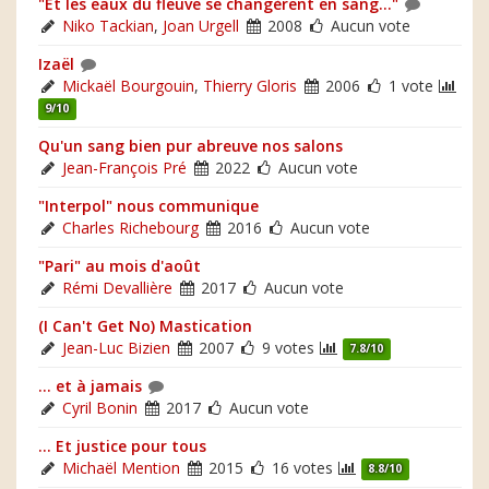
"Et les eaux du fleuve se changèrent en sang..."
Niko Tackian
,
Joan Urgell
2008
Aucun vote
Izaël
Mickaël Bourgouin
,
Thierry Gloris
2006
1 vote
9/10
Qu'un sang bien pur abreuve nos salons
Jean-François Pré
2022
Aucun vote
"Interpol" nous communique
Charles Richebourg
2016
Aucun vote
"Pari" au mois d'août
Rémi Devallière
2017
Aucun vote
(I Can't Get No) Mastication
Jean-Luc Bizien
2007
9 votes
7.8/10
... et à jamais
Cyril Bonin
2017
Aucun vote
... Et justice pour tous
Michaël Mention
2015
16 votes
8.8/10