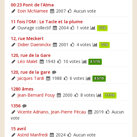
00:23 Pont de l'Alma
Eoin McNamee
2007
Aucun vote
11 fois l'OM : Le Tacle et la plume
Ouvrage collectif
2004
1 vote
7/10
12, rue Meckert
Didier Daeninckx
2001
4 votes
7/10
120, rue de la Gare
Léo Malet
1943
10 votes
8.1/10
120, rue de la gare
Jacques Tardi
1988
6 votes
8.5/10
1280 âmes
Jean-Bernard Pouy
2000
8 votes
7.1/10
1356
Vicente Adriano
,
Jean-Pierre Pécau
2019
Aucun
vote
15 avril
Astrid Manfredi
2024
Aucun vote