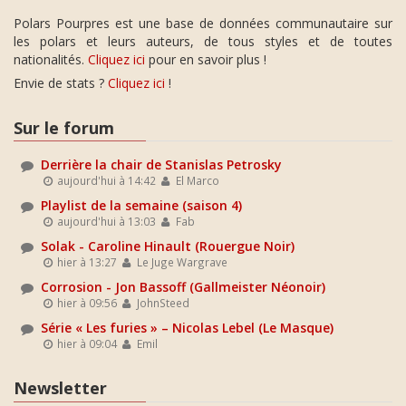
Polars Pourpres est une base de données communautaire sur
les polars et leurs auteurs, de tous styles et de toutes
nationalités.
Cliquez ici
pour en savoir plus !
Envie de stats ?
Cliquez ici
!
Sur le forum
Derrière la chair de Stanislas Petrosky
aujourd'hui à 14:42
El Marco
Playlist de la semaine (saison 4)
aujourd'hui à 13:03
Fab
Solak - Caroline Hinault (Rouergue Noir)
hier à 13:27
Le Juge Wargrave
Corrosion - Jon Bassoff (Gallmeister Néonoir)
hier à 09:56
JohnSteed
Série « Les furies » – Nicolas Lebel (Le Masque)
hier à 09:04
Emil
Newsletter