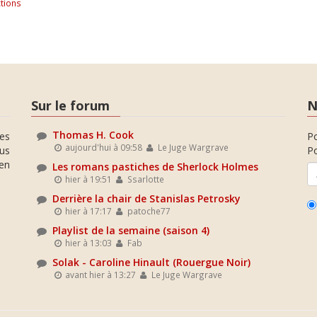
tions
Sur le forum
N
Thomas H. Cook
es
P
aujourd'hui à 09:58
Le Juge Wargrave
ous
Po
en
Les romans pastiches de Sherlock Holmes
hier à 19:51
Ssarlotte
Derrière la chair de Stanislas Petrosky
hier à 17:17
patoche77
Playlist de la semaine (saison 4)
hier à 13:03
Fab
Solak - Caroline Hinault (Rouergue Noir)
avant hier à 13:27
Le Juge Wargrave