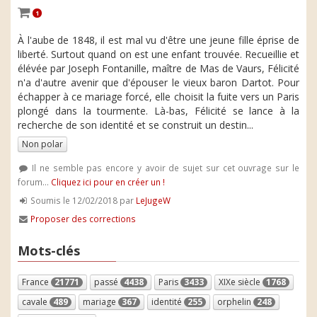
1
À l'aube de 1848, il est mal vu d'être une jeune fille éprise de
liberté. Surtout quand on est une enfant trouvée. Recueillie et
élévée par Joseph Fontanille, maître de Mas de Vaurs, Félicité
n'a d'autre avenir que d'épouser le vieux baron Dartot. Pour
échapper à ce mariage forcé, elle choisit la fuite vers un Paris
plongé dans la tourmente. Là-bas, Félicité se lance à la
recherche de son identité et se construit un destin...
Non polar
Il ne semble pas encore y avoir de sujet sur cet ouvrage sur le
forum...
Cliquez ici pour en créer un !
Soumis le 12/02/2018 par
LeJugeW
Proposer des corrections
Mots-clés
France
21771
passé
4438
Paris
3433
XIXe siècle
1768
cavale
489
mariage
367
identité
255
orphelin
248