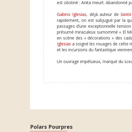
est obstiné : Anita meurt. Abandonné pa
Gabino Iglesias
, déjà auteur de
Santa
rapidement, on est subjugué par la qua
passages d’une exceptionnelle tension
présumé miraculeux surnommé « El Milag
en scène des « décorations » des cada
Iglesias
a soigné les rouages de cette m
et les incursions du fantastique viennen
Un ouvrage impétueux, marqué du sceau d
Polars Pourpres