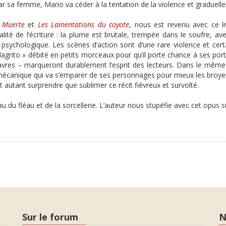
r sa femme, Mario va céder à la tentation de la violence et graduelle
 Muerte
et
Les Lamentations du coyote
, nous est revenu avec ce li
lité de l’écriture : la plume est brutale, trempée dans le soufre, 
 psychologique. Les scènes d’action sont d’une rare violence et cer
rito » débité en petits morceaux pour qu’il porte chance à ses port
vres – marqueront durablement l’esprit des lecteurs. Dans le même t
écanique qui va s’emparer de ses personnages pour mieux les broyer.
t autant surprendre que sublimer ce récit fiévreux et survolté.
u fléau et de la sorcellerie. L’auteur nous stupéfie avec cet opus su
Sur le forum
N