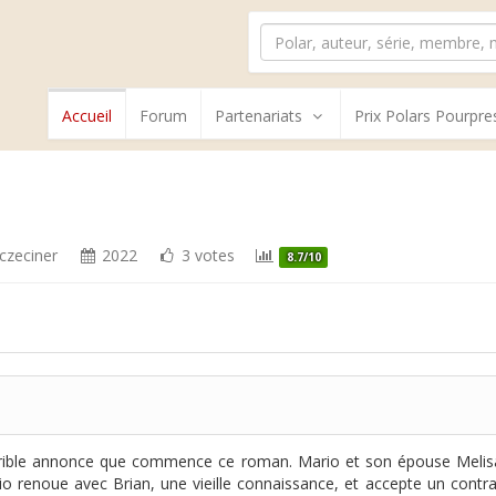
Accueil
Forum
Partenariats
Prix Polars Pourpre
zczeciner
2022
3 votes
8.7/10
errible annonce que commence ce roman. Mario et son épouse Melisa 
 renoue avec Brian, une vieille connaissance, et accepte un contrat