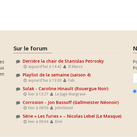
Sur le forum
N
Derrière la chair de Stanislas Petrosky
es
P
aujourd'hui à 14:42
El Marco
ous
Po
en
Playlist de la semaine (saison 4)
aujourd'hui à 13:03
Fab
Solak - Caroline Hinault (Rouergue Noir)
hier à 13:27
Le Juge Wargrave
Corrosion - Jon Bassoff (Gallmeister Néonoir)
hier à 09:56
JohnSteed
Série « Les furies » – Nicolas Lebel (Le Masque)
hier à 09:04
Emil