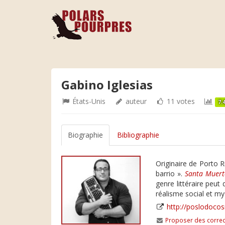
Gabino Iglesias
États-Unis
auteur
11 votes
7.
Biographie
Bibliographie
Originaire de Porto Ri
barrio ».
Santa Muert
genre littéraire peut
réalisme social et m
http://poslodoco
Proposer des correc