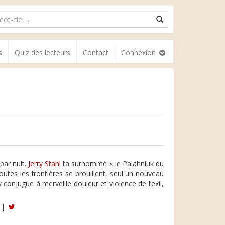
s
Quiz des lecteurs
Contact
Connexion
 par nuit.
Jerry Stahl
l’a surnommé « le Palahniuk du
tes les frontières se brouillent, seul un nouveau
 y conjugue à merveille douleur et violence de l’exil,
|