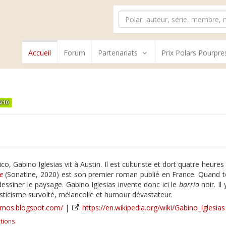
Accueil
Forum
Partenariats
Prix Polars Pourpre
4/10
co, Gabino Iglesias vit à Austin. Il est culturiste et dort quatre heures
e
(Sonatine, 2020) est son premier roman publié en France. Quand tou
 dessiner le paysage. Gabino Iglesias invente donc ici le
barrio
noir. Il
ysticisme survolté, mélancolie et humour dévastateur.
smos.blogspot.com/
|
https://en.wikipedia.org/wiki/Gabino_Iglesias
tions