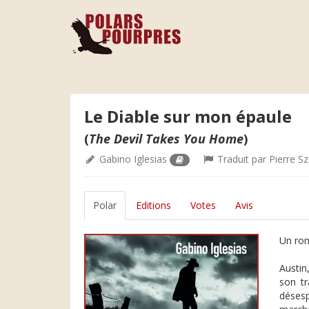
Le Diable sur mon épaule
(
The Devil Takes You Home
)
Gabino Iglesias
Traduit par
Pierre S
Polar
Editions
Votes
Avis
Un rom
Austin
son tr
désesp