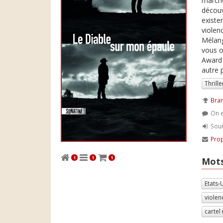
marché
découv
existe
violenc
Mélang
vous o
Award 
autre 
Thrille
Bram
On e
Soum
Prop
1
1
1
Mots
Etats-
violen
cartel