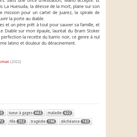
ars. Sans une once d’hésitation, Mario accepte. Et
ais La Huesuda, la déesse de la mort, plane sur son
me mission pour un cartel de Juarez, la spirale de
vrir la porte au diable.
s et un père prêt à tout pour sauver sa famille, et
 Le Diable sur mon épaule, lauréat du Bram Stoker
perfection la recette du barrio noir, ce genre à nul
isme latino et douleur du déracinement.
roman
(2022)
55
tueur à gages
663
maladie
622
72
fille
252
tragédie
196
déchéance
163