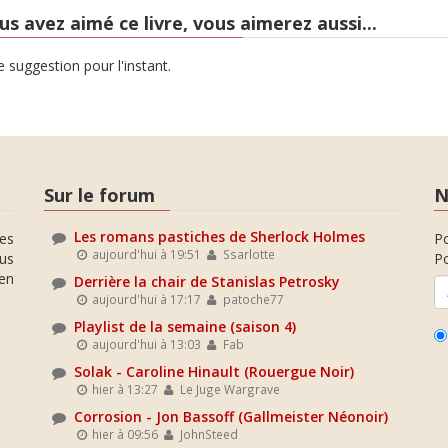
us avez aimé ce livre, vous aimerez aussi...
 suggestion pour l'instant.
Sur le forum
N
Les romans pastiches de Sherlock Holmes
es
P
aujourd'hui à 19:51
Ssarlotte
ous
Po
en
Derrière la chair de Stanislas Petrosky
aujourd'hui à 17:17
patoche77
Playlist de la semaine (saison 4)
aujourd'hui à 13:03
Fab
Solak - Caroline Hinault (Rouergue Noir)
hier à 13:27
Le Juge Wargrave
Corrosion - Jon Bassoff (Gallmeister Néonoir)
hier à 09:56
JohnSteed