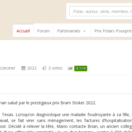
Accueil
Forum
Partenariats
Prix Polars Pourpre
zczeciner
2022
3 votes
8.7/10
an salué par le prestigieux prix Bram Stoker 2022.
, Texas. Lorsqu’on diagnostique une maladie foudroyante à sa fille,
avail, se fait virer sans ménagement, les factures d’hospitalisa
oir. Décidé à relever la tête, Mario contacte Brian, un ancien collè