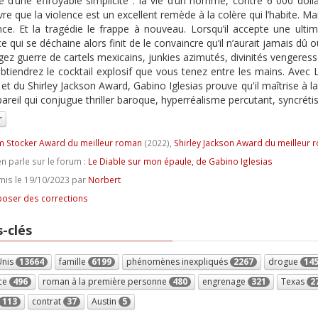
 d’une effroyable simplicité : la vie d’un homme, contre 6 000 doll
re que la violence est un excellent remède à la colère qui l’habite. M
nce. Et la tragédie le frappe à nouveau. Lorsqu’il accepte une ulti
e qui se déchaine alors finit de le convaincre qu’il n’aurait jamais dû ou
ez guerre de cartels mexicains, junkies azimutés, divinités vengeresse
btiendrez le cocktail explosif que vous tenez entre les mains. Avec
et du Shirley Jackson Award, Gabino Iglesias prouve qu'il maîtrise à la 
pareil qui conjugue thriller baroque, hyperréalisme percutant, syncrét
r
 Stocker Award du meilleur roman
(2022),
Shirley Jackson Award du meilleur 
n parle sur le forum :
Le Diable sur mon épaule, de Gabino Iglesias
is le 19/10/2023 par
Norbert
oser des corrections
-clés
Unis
13664
famille
6199
phénomènes inexpliqués
2267
drogue
14
ce
496
roman à la première personne
480
engrenage
321
Texas
2
113
contrat
37
Austin
5