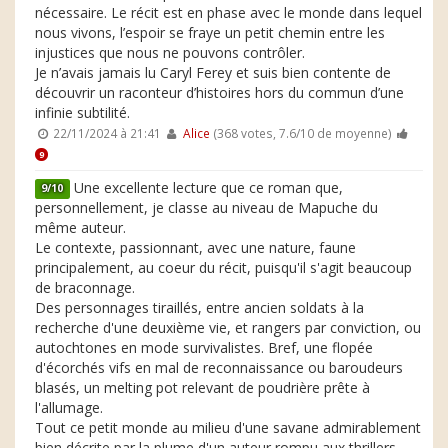
nécessaire. Le récit est en phase avec le monde dans lequel
nous vivons, l’espoir se fraye un petit chemin entre les
injustices que nous ne pouvons contrôler.
Je n’avais jamais lu Caryl Ferey et suis bien contente de
découvrir un raconteur d’histoires hors du commun d’une
infinie subtilité.
22/11/2024 à 21:41
Alice
(368 votes, 7.6/10 de moyenne)
9
Une excellente lecture que ce roman que,
9/10
personnellement, je classe au niveau de Mapuche du
même auteur.
Le contexte, passionnant, avec une nature, faune
principalement, au coeur du récit, puisqu'il s'agit beaucoup
de braconnage.
Des personnages tiraillés, entre ancien soldats à la
recherche d'une deuxième vie, et rangers par conviction, ou
autochtones en mode survivalistes. Bref, une flopée
d'écorchés vifs en mal de reconnaissance ou baroudeurs
blasés, un melting pot relevant de poudrière prête à
l'allumage.
Tout ce petit monde au milieu d'une savane admirablement
bien décrite par la plume d'un auteur rompu aux thrillers