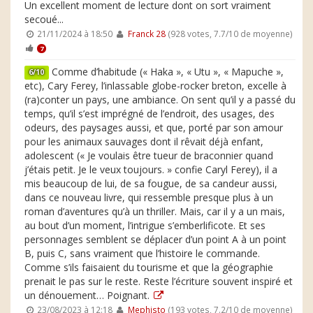
Un excellent moment de lecture dont on sort vraiment
secoué...
21/11/2024 à 18:50
Franck 28
(928 votes, 7.7/10 de moyenne)
7
Comme d’habitude (« Haka », « Utu », « Mapuche »,
6/10
etc), Cary Ferey, l’inlassable globe-rocker breton, excelle à
(ra)conter un pays, une ambiance. On sent qu’il y a passé du
temps, qu’il s’est imprégné de l’endroit, des usages, des
odeurs, des paysages aussi, et que, porté par son amour
pour les animaux sauvages dont il rêvait déjà enfant,
adolescent (« Je voulais être tueur de braconnier quand
j’étais petit. Je le veux toujours. » confie Caryl Ferey), il a
mis beaucoup de lui, de sa fougue, de sa candeur aussi,
dans ce nouveau livre, qui ressemble presque plus à un
roman d’aventures qu’à un thriller. Mais, car il y a un mais,
au bout d’un moment, l’intrigue s’emberlificote. Et ses
personnages semblent se déplacer d’un point A à un point
B, puis C, sans vraiment que l’histoire le commande.
Comme s’ils faisaient du tourisme et que la géographie
prenait le pas sur le reste. Reste l’écriture souvent inspiré et
un dénouement… Poignant.
23/08/2023 à 12:18
Mephisto
(193 votes, 7.2/10 de moyenne)