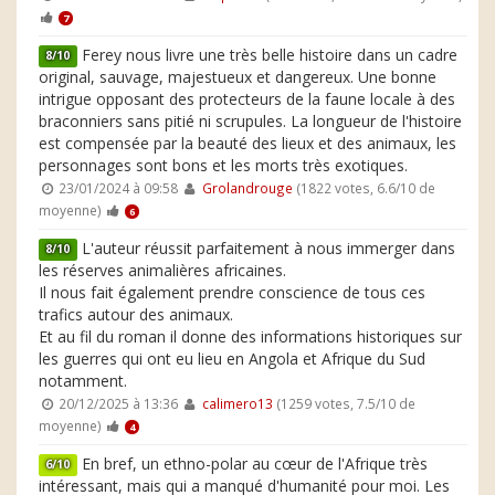
7
Ferey nous livre une très belle histoire dans un cadre
8/10
original, sauvage, majestueux et dangereux. Une bonne
intrigue opposant des protecteurs de la faune locale à des
braconniers sans pitié ni scrupules. La longueur de l'histoire
est compensée par la beauté des lieux et des animaux, les
personnages sont bons et les morts très exotiques.
23/01/2024 à 09:58
Grolandrouge
(1822 votes, 6.6/10 de
moyenne)
6
L'auteur réussit parfaitement à nous immerger dans
8/10
les réserves animalières africaines.
Il nous fait également prendre conscience de tous ces
trafics autour des animaux.
Et au fil du roman il donne des informations historiques sur
les guerres qui ont eu lieu en Angola et Afrique du Sud
notamment.
20/12/2025 à 13:36
calimero13
(1259 votes, 7.5/10 de
moyenne)
4
En bref, un ethno-polar au cœur de l'Afrique très
6/10
intéressant, mais qui a manqué d'humanité pour moi. Les