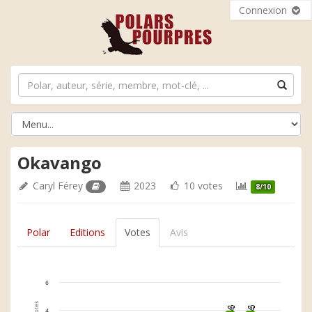
Connexion
Okavango
Caryl Férey
2023
10 votes
8/10
Polar
Editions
Votes
Avis
6
4
4
4
4
4