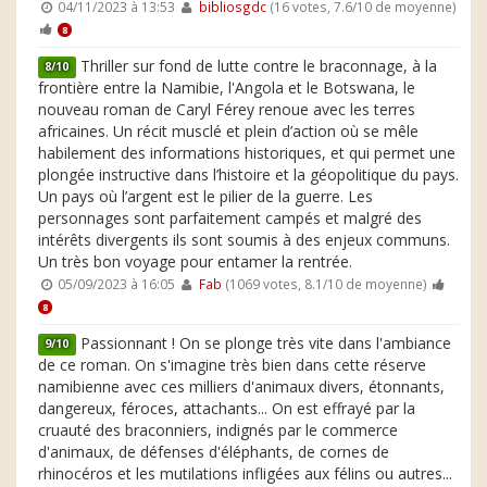
04/11/2023 à 13:53
bibliosgdc
(16 votes, 7.6/10 de moyenne)
8
Thriller sur fond de lutte contre le braconnage, à la
8/10
frontière entre la Namibie, l'Angola et le Botswana, le
nouveau roman de Caryl Férey renoue avec les terres
africaines. Un récit musclé et plein d’action où se mêle
habilement des informations historiques, et qui permet une
plongée instructive dans l’histoire et la géopolitique du pays.
Un pays où l’argent est le pilier de la guerre. Les
personnages sont parfaitement campés et malgré des
intérêts divergents ils sont soumis à des enjeux communs.
Un très bon voyage pour entamer la rentrée.
05/09/2023 à 16:05
Fab
(1069 votes, 8.1/10 de moyenne)
8
Passionnant ! On se plonge très vite dans l'ambiance
9/10
de ce roman. On s'imagine très bien dans cette réserve
namibienne avec ces milliers d'animaux divers, étonnants,
dangereux, féroces, attachants... On est effrayé par la
cruauté des braconniers, indignés par le commerce
d'animaux, de défenses d'éléphants, de cornes de
rhinocéros et les mutilations infligées aux félins ou autres...