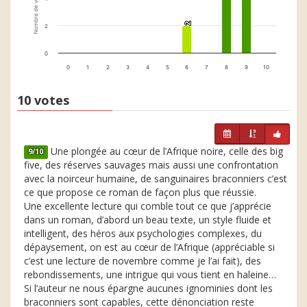
Nombre de votes
2
2
2
0
0
1
2
3
4
5
6
7
8
9
10
10 votes
Une plongée au cœur de l’Afrique noire, celle des big
9/10
five, des réserves sauvages mais aussi une confrontation
avec la noirceur humaine, de sanguinaires braconniers c’est
ce que propose ce roman de façon plus que réussie.
Une excellente lecture qui comble tout ce que j’apprécie
dans un roman, d’abord un beau texte, un style fluide et
intelligent, des héros aux psychologies complexes, du
dépaysement, on est au cœur de l’Afrique (appréciable si
c’est une lecture de novembre comme je l’ai fait), des
rebondissements, une intrigue qui vous tient en haleine…
Si l’auteur ne nous épargne aucunes ignominies dont les
braconniers sont capables, cette dénonciation reste