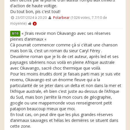
d'action de haute voltige.
Du tout bon, pis c'est tout!
23/07/2024 à 20:20
Polarbear
(1026 votes, 7.7/10 de
moyenne)
8
« J’irais revoir mon Okavango avec ses réserves
8/10
pleines d’animaux «
Cà pourrait commencer comme çà si c’était une chanson
mais bon là, c’est un roman du sieur Caryl Férey .
Deuxième roman que je lis de cet auteur, après led et ses
paysages sibériens nous voilà en pleine Afrique australe
avec Okavango, sacré choc thermique que voilà.
Pour les moins érudits dont je faisais parti mais je suis vite
revenu, Okavango est un énorme fleuve qui a la
particularité de se jeter dans un delta et non dans la mer et
l’Afrique australe, eh bien c’est juste au-dessus de l’Afrique
du Sud, mais bon j’arrête là mon cours de géographie,
google ou une mappemonde vous renseigneront petit
patapon beaucoup mieux que moi.
En tout cas, on peut dire que les plus grandes réserves
d’animaux sauvages et hélas les dernières se situent dans
cette zone.