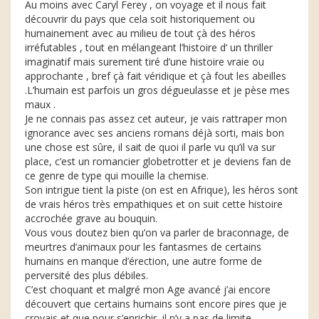
Au moins avec Caryl Ferey , on voyage et il nous fait
découvrir du pays que cela soit historiquement ou
humainement avec au milieu de tout çà des héros
irréfutables , tout en mélangeant l’histoire d’ un thriller
imaginatif mais surement tiré d’une histoire vraie ou
approchante , bref çà fait véridique et çà fout les abeilles
.L’humain est parfois un gros dégueulasse et je pèse mes
maux .
Je ne connais pas assez cet auteur, je vais rattraper mon
ignorance avec ses anciens romans déjà sorti, mais bon
une chose est sûre, il sait de quoi il parle vu qu’il va sur
place, c’est un romancier globetrotter et je deviens fan de
ce genre de type qui mouille la chemise.
Son intrigue tient la piste (on est en Afrique), les héros sont
de vrais héros très empathiques et on suit cette histoire
accrochée grave au bouquin.
Vous vous doutez bien qu’on va parler de braconnage, de
meurtres d’animaux pour les fantasmes de certains
humains en manque d’érection, une autre forme de
perversité des plus débiles.
C’est choquant et malgré mon Age avancé j’ai encore
découvert que certains humains sont encore pires que je
croyais et que pour s’enrichir, il n’y a pas de limite.