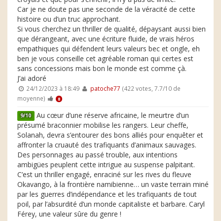
Car je ne doute pas une seconde de la véracité de cette
histoire ou d’un truc approchant.
Si vous cherchez un thriller de qualité, dépaysant aussi bien
que dérangeant, avec une écriture fluide, de vrais héros
empathiques qui défendent leurs valeurs bec et ongle, eh
ben je vous conseille cet agréable roman qui certes est
sans concessions mais bon le monde est comme çà.
J’ai adoré
24/12/2023 à 18:49
patoche77
(422 votes, 7.7/10 de
moyenne)
8
Au cœur d’une réserve africaine, le meurtre d’un
9/10
présumé braconnier mobilise les rangers. Leur cheffe,
Solanah, devra s’entourer des bons alliés pour enquêter et
affronter la cruauté des trafiquants d’animaux sauvages.
Des personnages au passé trouble, aux intentions
ambigües peuplent cette intrigue au suspense palpitant.
C’est un thriller engagé, enraciné sur les rives du fleuve
Okavango, à la frontière namibienne… un vaste terrain miné
par les guerres d’indépendance et les trafiquants de tout
poil, par l’absurdité d’un monde capitaliste et barbare. Caryl
Férey, une valeur sûre du genre !