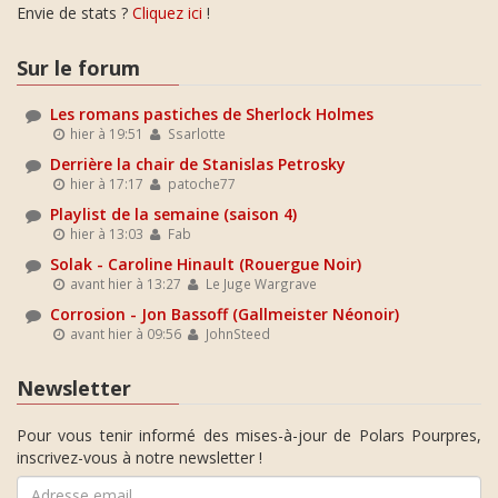
Envie de stats ?
Cliquez ici
!
Sur le forum
Les romans pastiches de Sherlock Holmes
hier à 19:51
Ssarlotte
Derrière la chair de Stanislas Petrosky
hier à 17:17
patoche77
Playlist de la semaine (saison 4)
hier à 13:03
Fab
Solak - Caroline Hinault (Rouergue Noir)
avant hier à 13:27
Le Juge Wargrave
Corrosion - Jon Bassoff (Gallmeister Néonoir)
avant hier à 09:56
JohnSteed
Newsletter
Pour vous tenir informé des mises-à-jour de Polars Pourpres,
inscrivez-vous à notre newsletter !