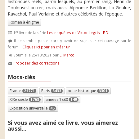
historiques réels, parmi lesquels, au premier rang, Henri de
Toulouse-Lautrec, mais aussi Alphonse Bertillon, La Goulue,
Ravachol, Paul Verlaine et d'autres célébrités de l'époque.
Roman à énigme
er
1
livre de la série
Les enquêtes de Victor Legris - BD
Il ne semble pas encore y avoir de sujet sur cet ouvrage sur le
forum...
Cliquez ici pour en créer un !
Soumis le 25/10/2021 par
El Marco
Proposer des corrections
Mots-clés
France
21771
Paris
3433
polar historique
3301
XIXe siècle
1768
années 1880
149
Exposition universelle
45
Si vous avez aimé ce livre, vous aimerez
aussi...