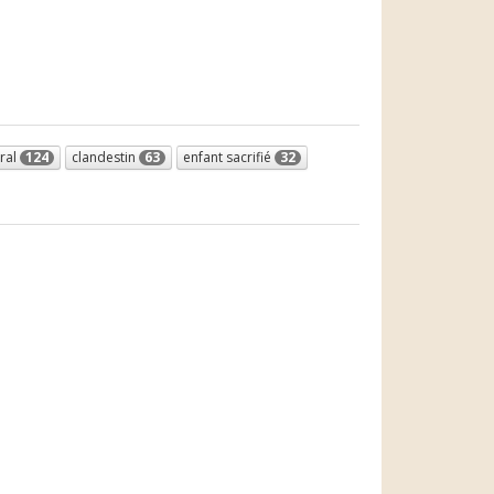
ral
124
clandestin
63
enfant sacrifié
32