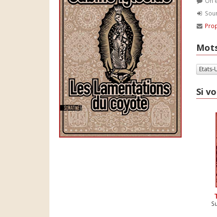
On e
Soum
Prop
Mots
Etats-
Si vo
S