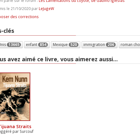
n parle sur le forum :
Les Lamentations du coyote, de Gabino Iglesias
is le 21/10/2020 par
LeJugeW
oser des corrections
-clés
Unis
13665
enfant
854
Mexique
520
immigration
206
roman cho
us avez aimé ce livre, vous aimerez aussi...
Tijuana Straits
uggéré par Surcouf