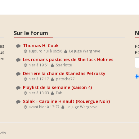
Sur le forum
N
Thomas H. Cook
es
P
aujourd'hui à 09:58
Le Juge Wargrave
ous
Po
en
Les romans pastiches de Sherlock Holmes
hier à 19:51
Ssarlotte
Derrière la chair de Stanislas Petrosky
hier à 17:17
patoche77
Playlist de la semaine (saison 4)
hier à 13:03
Fab
Solak - Caroline Hinault (Rouergue Noir)
avant hier à 13:27
Le Juge Wargrave
vés.