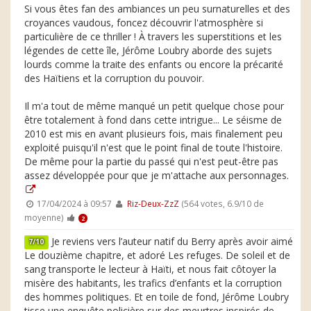
Si vous êtes fan des ambiances un peu surnaturelles et des
croyances vaudous, foncez découvrir l'atmosphère si
particulière de ce thriller ! À travers les superstitions et les
légendes de cette île, Jérôme Loubry aborde des sujets
lourds comme la traite des enfants ou encore la précarité
des Haïtiens et la corruption du pouvoir.
Il m'a tout de même manqué un petit quelque chose pour
être totalement à fond dans cette intrigue... Le séisme de
2010 est mis en avant plusieurs fois, mais finalement peu
exploité puisqu'il n'est que le point final de toute l'histoire.
De même pour la partie du passé qui n'est peut-être pas
assez développée pour que je m'attache aux personnages.
17/04/2024 à 09:57
Riz-Deux-ZzZ
(564 votes, 6.9/10 de
moyenne)
2
Je reviens vers l’auteur natif du Berry après avoir aimé
7/10
Le douzième chapitre, et adoré Les refuges. De soleil et de
sang transporte le lecteur à Haïti, et nous fait côtoyer la
misère des habitants, les trafics d’enfants et la corruption
des hommes politiques. Et en toile de fond, Jérôme Loubry
tisse une enquête policière sur des meurtres inspirés de