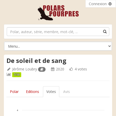
Connexion
De soleil et de sang
Jérôme Loubry
2020
4 votes
7/10
Polar
Editions
Votes
Avis
4