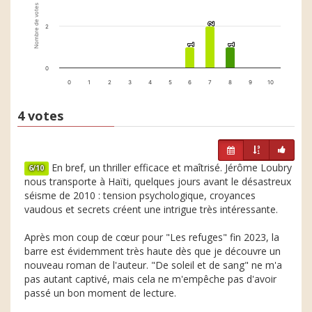
Nombre de votes
2
2
2
1
1
1
1
0
0
1
2
3
4
5
6
7
8
9
10
4 votes
En bref, un thriller efficace et maîtrisé. Jérôme Loubry
6/10
nous transporte à Haïti, quelques jours avant le désastreux
séisme de 2010 : tension psychologique, croyances
vaudous et secrets créent une intrigue très intéressante.
Après mon coup de cœur pour "Les refuges" fin 2023, la
barre est évidemment très haute dès que je découvre un
nouveau roman de l'auteur. "De soleil et de sang" ne m'a
pas autant captivé, mais cela ne m'empêche pas d'avoir
passé un bon moment de lecture.