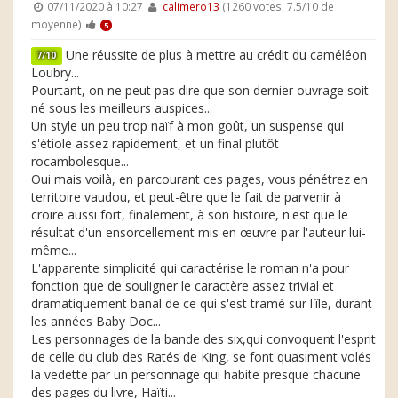
07/11/2020 à 10:27
calimero13
(1260 votes, 7.5/10 de
moyenne)
5
Une réussite de plus à mettre au crédit du caméléon
7/10
Loubry...
Pourtant, on ne peut pas dire que son dernier ouvrage soit
né sous les meilleurs auspices...
Un style un peu trop naïf à mon goût, un suspense qui
s'étiole assez rapidement, et un final plutôt
rocambolesque...
Oui mais voilà, en parcourant ces pages, vous pénétrez en
territoire vaudou, et peut-être que le fait de parvenir à
croire aussi fort, finalement, à son histoire, n'est que le
résultat d'un ensorcellement mis en œuvre par l'auteur lui-
même...
L'apparente simplicité qui caractérise le roman n'a pour
fonction que de souligner le caractère assez trivial et
dramatiquement banal de ce qui s'est tramé sur l'île, durant
les années Baby Doc...
Les personnages de la bande des six,qui convoquent l'esprit
de celle du club des Ratés de King, se font quasiment volés
la vedette par un personnage qui habite presque chacune
des pages du livre, Haïti...