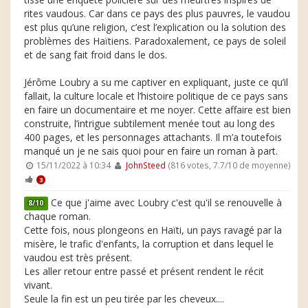
rites vaudous. Car dans ce pays des plus pauvres, le vaudou
est plus qu’une religion, c’est l’explication ou la solution des
problèmes des Haïtiens. Paradoxalement, ce pays de soleil
et de sang fait froid dans le dos.
Jérôme Loubry a su me captiver en expliquant, juste ce qu’il
fallait, la culture locale et l’histoire politique de ce pays sans
en faire un documentaire et me noyer. Cette affaire est bien
construite, l’intrigue subtilement menée tout au long des
400 pages, et les personnages attachants. Il m’a toutefois
manqué un je ne sais quoi pour en faire un roman à part.
15/11/2022 à 10:34
JohnSteed
(816 votes, 7.7/10 de moyenne)
3
Ce que j'aime avec Loubry c'est qu'il se renouvelle à
8/10
chaque roman.
Cette fois, nous plongeons en Haïti, un pays ravagé par la
misère, le trafic d'enfants, la corruption et dans lequel le
vaudou est très présent.
Les aller retour entre passé et présent rendent le récit
vivant.
Seule la fin est un peu tirée par les cheveux....