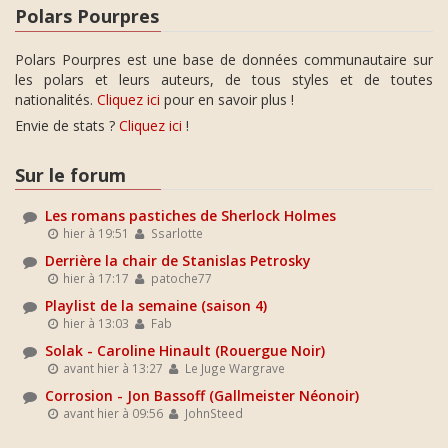
Polars Pourpres
Polars Pourpres est une base de données communautaire sur
les polars et leurs auteurs, de tous styles et de toutes
nationalités.
Cliquez ici
pour en savoir plus !
Envie de stats ?
Cliquez ici
!
Sur le forum
Les romans pastiches de Sherlock Holmes
hier à 19:51
Ssarlotte
Derrière la chair de Stanislas Petrosky
hier à 17:17
patoche77
Playlist de la semaine (saison 4)
hier à 13:03
Fab
Solak - Caroline Hinault (Rouergue Noir)
avant hier à 13:27
Le Juge Wargrave
Corrosion - Jon Bassoff (Gallmeister Néonoir)
avant hier à 09:56
JohnSteed