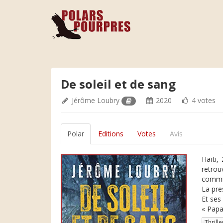
De soleil et de sang
Jérôme Loubry
2020
4 votes
Polar
Editions
Votes
Avis
Haïti,
retrou
commis
La pre
Et ses
« Papa
Thrille