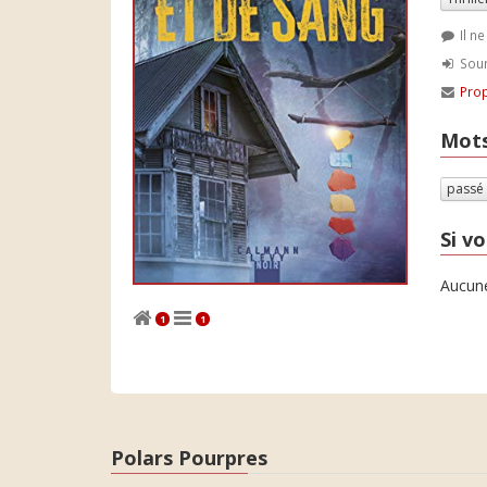
Il n
Soum
Prop
Mots
passé
Si vo
Aucune
1
1
Polars Pourpres