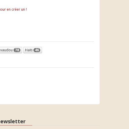
pour en créer un !
vaudou
78
Haïti
46
ewsletter