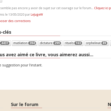
e semble pas encore y avoir de sujet sur cet ouvrage sur le forum...
Cliquez ici 
is le 13/05/2020 par
LeJugeW
oser des corrections
-clés
4437
mutilation
394
dictature
299
rituels
163
orphelinat
89
us avez aimé ce livre, vous aimerez aussi...
 suggestion pour l'instant.
Sur le forum
N