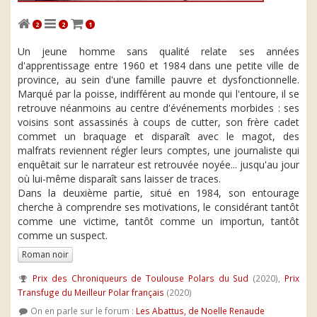
2
2
1
Un jeune homme sans qualité relate ses années
d'apprentissage entre 1960 et 1984 dans une petite ville de
province, au sein d'une famille pauvre et dysfonctionnelle.
Marqué par la poisse, indifférent au monde qui l'entoure, il se
retrouve néanmoins au centre d'événements morbides : ses
voisins sont assassinés à coups de cutter, son frère cadet
commet un braquage et disparaît avec le magot, des
malfrats reviennent régler leurs comptes, une journaliste qui
enquêtait sur le narrateur est retrouvée noyée... jusqu'au jour
où lui-même disparaît sans laisser de traces.
Dans la deuxième partie, situé en 1984, son entourage
cherche à comprendre ses motivations, le considérant tantôt
comme une victime, tantôt comme un importun, tantôt
comme un suspect.
Roman noir
Prix des Chroniqueurs de Toulouse Polars du Sud
(2020),
Prix
Transfuge du Meilleur Polar français
(2020)
On en parle sur le forum :
Les Abattus, de Noelle Renaude