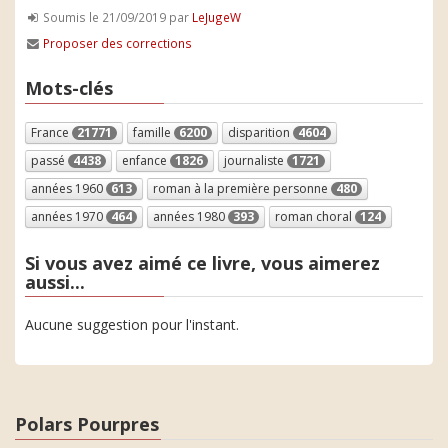
Soumis le 21/09/2019 par
LeJugeW
Proposer des corrections
Mots-clés
France
21771
famille
6200
disparition
4604
passé
4438
enfance
1826
journaliste
1721
années 1960
613
roman à la première personne
480
années 1970
464
années 1980
393
roman choral
124
Si vous avez aimé ce livre, vous aimerez
aussi...
Aucune suggestion pour l'instant.
Polars Pourpres