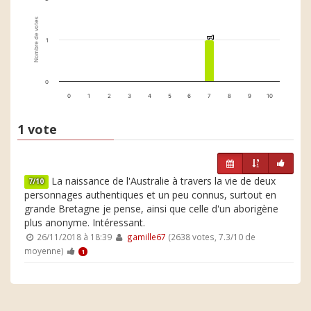
Nombre de votes
1
1
1
0
0
1
2
3
4
5
6
7
8
9
10
1 vote
La naissance de l'Australie à travers la vie de deux
7/10
personnages authentiques et un peu connus, surtout en
grande Bretagne je pense, ainsi que celle d'un aborigène
plus anonyme. Intéressant.
26/11/2018 à 18:39
gamille67
(2638 votes, 7.3/10 de
moyenne)
1