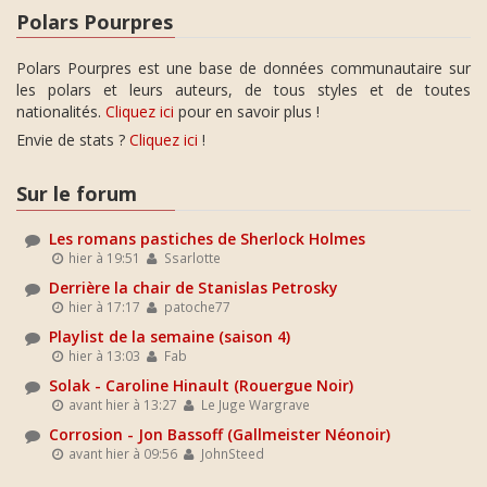
Polars Pourpres
Polars Pourpres est une base de données communautaire sur
les polars et leurs auteurs, de tous styles et de toutes
nationalités.
Cliquez ici
pour en savoir plus !
Envie de stats ?
Cliquez ici
!
Sur le forum
Les romans pastiches de Sherlock Holmes
hier à 19:51
Ssarlotte
Derrière la chair de Stanislas Petrosky
hier à 17:17
patoche77
Playlist de la semaine (saison 4)
hier à 13:03
Fab
Solak - Caroline Hinault (Rouergue Noir)
avant hier à 13:27
Le Juge Wargrave
Corrosion - Jon Bassoff (Gallmeister Néonoir)
avant hier à 09:56
JohnSteed