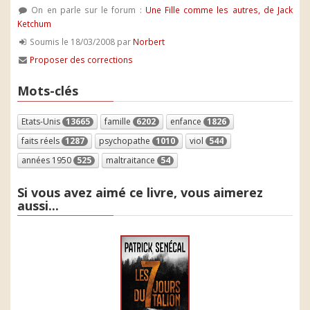
On en parle sur le forum :
Une Fille comme les autres, de Jack
Ketchum
Soumis le 18/03/2008 par
Norbert
Proposer des corrections
Mots-clés
Etats-Unis
13665
famille
6202
enfance
1826
faits réels
1287
psychopathe
1010
viol
544
années 1950
525
maltraitance
54
Si vous avez aimé ce livre, vous aimerez
aussi...