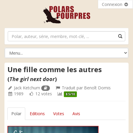
Connexion
Une fille comme les autres
(
The girl next door
)
Jack Ketchum
Traduit par
Benoît Domis
1989
12 votes
8.5/10
Polar
Editions
Votes
Avis