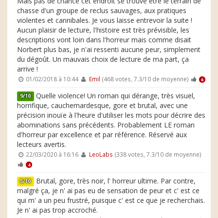
Mais pas de chance cet endroit se trouve etre le terrain de
chasse d'un groupe de reclus sauvages, aux pratiques
violentes et cannibales. Je vous laisse entrevoir la suite !
Aucun plaisir de lecture, l'histoire est très prévisible, les
descriptions vont loin dans l'horreur mais comme disait
Norbert plus bas, je n'ai ressenti aucune peur, simplement
du dégoût. Un mauvais choix de lecture de ma part, ça
arrive !
01/02/2018 à 10:44
Emil
(468 votes, 7.3/10 de moyenne)
6
Quelle violence! Un roman qui dérange, très visuel,
9/10
horrifique, cauchemardesque, gore et brutal, avec une
précision inouïe à l'heure d'utiliser les mots pour décrire des
abominations sans précédents. Probablement LE roman
d'horreur par excellence et par référence. Réservé aux
lecteurs avertis.
22/03/2020 à 16:16
LeoLabs
(338 votes, 7.3/10 de moyenne)
4
Brutal, gore, très noir, l' horreur ultime. Par contre,
5/10
malgré ça, je n' ai pas eu de sensation de peur et c' est ce
qui m' a un peu frustré, puisque c' est ce que je recherchais.
Je n' ai pas trop accroché.