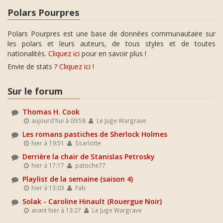
Polars Pourpres
Polars Pourpres est une base de données communautaire sur
les polars et leurs auteurs, de tous styles et de toutes
nationalités.
Cliquez ici
pour en savoir plus !
Envie de stats ?
Cliquez ici
!
Sur le forum
Thomas H. Cook
aujourd'hui à 09:58
Le Juge Wargrave
Les romans pastiches de Sherlock Holmes
hier à 19:51
Ssarlotte
Derrière la chair de Stanislas Petrosky
hier à 17:17
patoche77
Playlist de la semaine (saison 4)
hier à 13:03
Fab
Solak - Caroline Hinault (Rouergue Noir)
avant hier à 13:27
Le Juge Wargrave