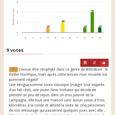
6
Nombre de votes
4
4
4
2
2
2
1
1
1
1
1
1
0
0
1
2
3
4
5
6
7
8
9
10
9 votes
J'avoue être néophyte dans ce genre de littérature : le
3/10
thriller horrifique, mais après cette lecture mon ressenti est
purement négatif.
Une intrigue somme toute classique (malgré tout inspirée
d'un fait réel), une jeune New-Yorkaise qui décide de
prendre un peu de repos dans un trou paumé de la
campagne, elle loue une maison sans aucun voisin à trois
kilomètres à la ronde et attend la visite de cinq personnes
de son entourage qui passeront quelques jours avec elle ...