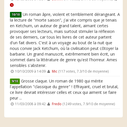
1
Un roman âpre, violent et terriblement dérangeant. A
10/10
la lecture de "morte saison", j'ai vite compris que je tenais
en Ketchum, un auteur de grand talent, aimant certes
provoquer ses lecteurs, mais surtout stimuler la réflexion
de ses derniers, car tous les livres de cet auteur partent
d'un fait divers. C'est à un voyage au bout de la nuit que
nous convie Jack Ketchum, où la civilisation peut côtoyer la
barbarie. Un grand manuscrit, extrêmement bien écrit, un
sommet dans la littérature de genre qu'est l'horreur. Ames
sensibles s'abstenir.
10/10/2009 à 14:09
Mic
(117 votes, 7.3/10 de moyenne)
Grosse claque. Un roman de 1980 qui mérite
9/10
l'appellation "classique du genre" ! Effrayant, cruel et brutal,
ce livre devrait intéresser celles et ceux qui aiment se faire
peur ...
11/03/2008 à 09:42
Fredo
(1249 votes, 7.9/10 de moyenne)