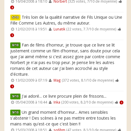
16/04/2008 à 18:10
Norbert
(325 votes, 7/10 de moyenne)
3
Très loin de la qualité narrative de Fils Unique ou Une
5/10
Fille Comme Les Autres, du même auteur.
12/02/2018 à 19:51
Lunatik
(22 votes, 7.7/10 de moyenne)
1
Fan de films d'horreur, je trouve que ce livre se lit
8/10
justement comme un film d'horreur, sans doute pour cela
que j'ai aimé même si c'est assez gore par contre comme
Norbert je n'ai pas eu trop peur. Je pense lire les autres
romans de cet auteur car j'ai bien accroché au style
d'écriture.
13/02/2009 à 07:19
Mag
(372 votes, 8.1/10 de moyenne)
1
J'ai adoré... ce livre procure plein de frissons...
9/10
05/04/2008 à 16:44
Inka
(200 votes, 8.2/10 de moyenne)
1
Un grand moment d'horreur... Ames sensibles
9/10
s'abstenir ! Des scènes à ne pas mettre entre toutes les
mains mais qu'est-ce que c'est bien !!
15/03/2008 à 18:51
sofihm
(47 votes, 8.1/10 de moyenne)