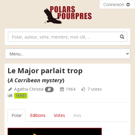
Connexion
Le Major parlait trop
(
A Carribean mystery
)
Agatha Christie
1964
7 votes
7.3/10
Polar
Editions
Votes
Avis