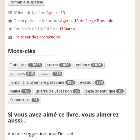
Roman à suspense
e
6
livre de la série
Agence 13
On en parle sur le forum :
Agence 13 de Serge Brussolo
Soumis le 02/10/2017 par
El Marco
Proposer des corrections
Mots-clés
Etats-Unis
13665
secret
1886
enfance
1826
sciences
543
cavale
489
roman à la première personne
480
évasion
333
Maine
109
guerre de Sécession
85
base scientifique
35
Connecticut
31
Si vous avez aimé ce livre, vous aimerez
aussi...
Aucune suggestion pour l'instant.