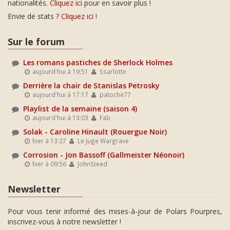
nationalités.
Cliquez ici
pour en savoir plus !
Envie de stats ?
Cliquez ici
!
Sur le forum
Les romans pastiches de Sherlock Holmes
aujourd'hui à 19:51
Ssarlotte
Derrière la chair de Stanislas Petrosky
aujourd'hui à 17:17
patoche77
Playlist de la semaine (saison 4)
aujourd'hui à 13:03
Fab
Solak - Caroline Hinault (Rouergue Noir)
hier à 13:27
Le Juge Wargrave
Corrosion - Jon Bassoff (Gallmeister Néonoir)
hier à 09:56
JohnSteed
Newsletter
Pour vous tenir informé des mises-à-jour de Polars Pourpres,
inscrivez-vous à notre newsletter !