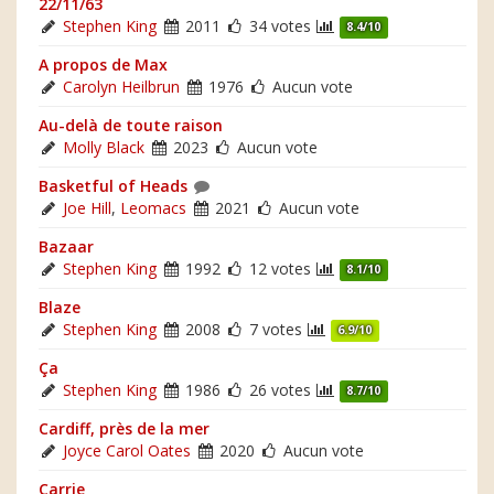
22/11/63
Stephen King
2011
34 votes
8.4/10
A propos de Max
Carolyn Heilbrun
1976
Aucun vote
Au-delà de toute raison
Molly Black
2023
Aucun vote
Basketful of Heads
Joe Hill
,
Leomacs
2021
Aucun vote
Bazaar
Stephen King
1992
12 votes
8.1/10
Blaze
Stephen King
2008
7 votes
6.9/10
Ça
Stephen King
1986
26 votes
8.7/10
Cardiff, près de la mer
Joyce Carol Oates
2020
Aucun vote
Carrie