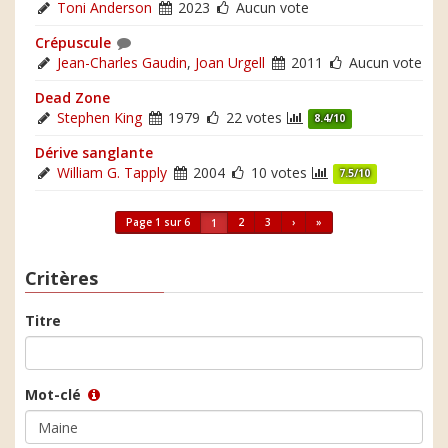
Toni Anderson
2023
Aucun vote
Crépuscule
Jean-Charles Gaudin
,
Joan Urgell
2011
Aucun vote
Dead Zone
Stephen King
1979
22 votes
8.4/10
Dérive sanglante
William G. Tapply
2004
10 votes
7.5/10
Page 1 sur 6
2
3
›
»
1
Critères
Titre
Mot-clé