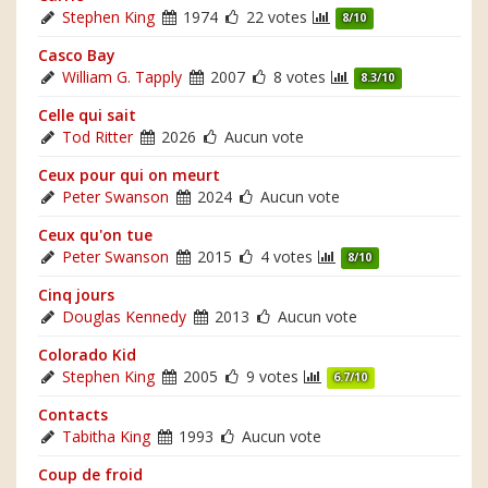
Stephen King
1974
22 votes
8/10
Casco Bay
William G. Tapply
2007
8 votes
8.3/10
Celle qui sait
Tod Ritter
2026
Aucun vote
Ceux pour qui on meurt
Peter Swanson
2024
Aucun vote
Ceux qu'on tue
Peter Swanson
2015
4 votes
8/10
Cinq jours
Douglas Kennedy
2013
Aucun vote
Colorado Kid
Stephen King
2005
9 votes
6.7/10
Contacts
Tabitha King
1993
Aucun vote
Coup de froid