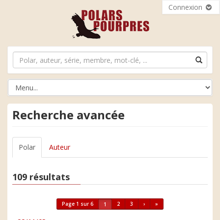
Connexion
Recherche avancée
Polar
Auteur
109 résultats
Page 1 sur 6
2
3
›
»
1