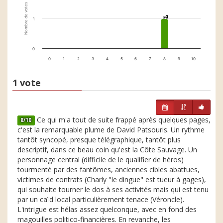
Nombre de votes
1
1
1
0
0
1
2
3
4
5
6
7
8
9
10
1 vote
Ce qui m'a tout de suite frappé après quelques pages,
8/10
c'est la remarquable plume de David Patsouris. Un rythme
tantôt syncopé, presque télégraphique, tantôt plus
descriptif, dans ce beau coin qu'est la Côte Sauvage. Un
personnage central (difficile de le qualifier de héros)
tourmenté par des fantômes, anciennes cibles abattues,
victimes de contrats (Charly "le dingue" est tueur à gages),
qui souhaite tourner le dos à ses activités mais qui est tenu
par un caïd local particulièrement tenace (Véroncle).
L'intrigue est hélas assez quelconque, avec en fond des
magouilles politico-financières. En revanche, les