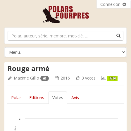
Connexion
Rouge armé
Maxime Gillio
2016
3 votes
7/10
Polar
Editions
Votes
Avis
2