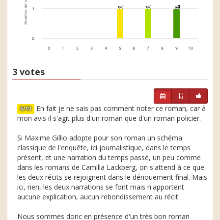
Nombre de votes
1
1
1
1
1
1
1
0
0
1
2
3
4
5
6
7
8
9
10
3 votes
En fait je ne sais pas comment noter ce roman, car à
5/10
mon avis il s'agit plus d'un roman que d'un roman policier.
Si Maxime Gillio adopte pour son roman un schéma
classique de l'enquête, ici journalistique, dans le temps
présent, et une narration du temps passé, un peu comme
dans les romans de Camilla Lackberg, on s'attend à ce que
les deux récits se rejoignent dans le dénouement final. Mais
ici, rien, les deux narrations se font mais n'apportent
aucune explication, aucun rebondissement au récit.
Nous sommes donc en présence d'un très bon roman