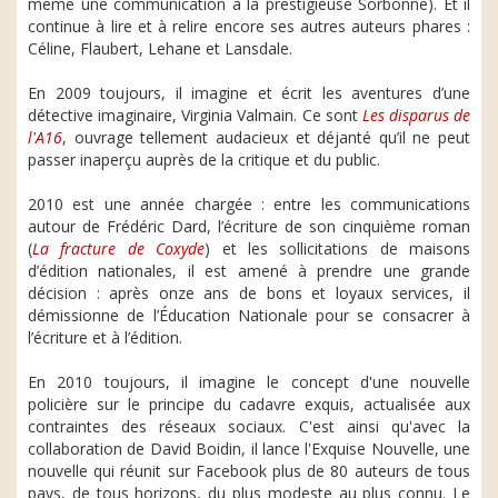
même une communication à la prestigieuse Sorbonne). Et il
continue à lire et à relire encore ses autres auteurs phares :
Céline, Flaubert, Lehane et Lansdale.
En 2009 toujours, il imagine et écrit les aventures d’une
détective imaginaire, Virginia Valmain. Ce sont
Les disparus de
l'A16
, ouvrage tellement audacieux et déjanté qu’il ne peut
passer inaperçu auprès de la critique et du public.
2010 est une année chargée : entre les communications
autour de Frédéric Dard, l’écriture de son cinquième roman
(
La fracture de Coxyde
) et les sollicitations de maisons
d’édition nationales, il est amené à prendre une grande
décision : après onze ans de bons et loyaux services, il
démissionne de l’Éducation Nationale pour se consacrer à
l’écriture et à l’édition.
En 2010 toujours, il imagine le concept d'une nouvelle
policière sur le principe du cadavre exquis, actualisée aux
contraintes des réseaux sociaux. C'est ainsi qu'avec la
collaboration de David Boidin, il lance l'Exquise Nouvelle, une
nouvelle qui réunit sur Facebook plus de 80 auteurs de tous
pays, de tous horizons, du plus modeste au plus connu. Le