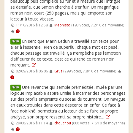
beaucoup plus complexe au fur et à mesure que l'intrigue
se densifie, que Simon cherche à s'enfuir. Un magnifique
roman noir, court (250 pages), mais qui emporte son
lecteur à toute vitesse.
11/10/2016 à 12:58
Mephisto
(193 votes, 7.2/10 de moyenne)
7
En sent que Marin Ledun a travaillé son texte pour
8/10
aller à l’essentiel. Rien de superflu, chaque mot est pesé,
chaque passage est travaillé. Ça n’empêche pas l’émotion
d’affleurer de ce texte, c’est ce qui rend ce roman noir
marquant.
02/09/2016 à 06:06
Gruz
(299 votes, 7.8/10 de moyenne)
7
Une revanche qui semble préméditée, muée par une
8/10
logique implacable aspire Emilie à incarner des personnages
sur des profils empreints du sceau du tourment. On navigue
en eaux troubles dans cette descente en enfer. Ce face à
face noir khôl permettra au lecteur de se faire sa propre
analyse, son propre ressenti, sa propre histoire…
29/08/2016 à 11:14
chouchou
(608 votes, 7.6/10 de moyenne)
7