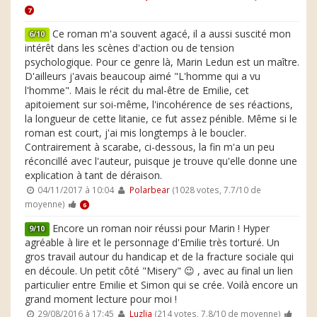
7
Ce roman m'a souvent agacé, il a aussi suscité mon
6/10
intérêt dans les scènes d'action ou de tension
psychologique. Pour ce genre là, Marin Ledun est un maître.
D'ailleurs j'avais beaucoup aimé "L'homme qui a vu
l'homme". Mais le récit du mal-être de Emilie, cet
apitoiement sur soi-même, l'incohérence de ses réactions,
la longueur de cette litanie, ce fut assez pénible. Même si le
roman est court, j'ai mis longtemps à le boucler.
Contrairement à scarabe, ci-dessous, la fin m'a un peu
réconcillé avec l'auteur, puisque je trouve qu'elle donne une
explication à tant de déraison.
04/11/2017 à 10:04
Polarbear
(1028 votes, 7.7/10 de
moyenne)
6
Encore un roman noir réussi pour Marin ! Hyper
9/10
agréable à lire et le personnage d'Emilie très torturé. Un
gros travail autour du handicap et de la fracture sociale qui
en découle. Un petit côté "Misery" 😉 , avec au final un lien
particulier entre Emilie et Simon qui se crée. Voilà encore un
grand moment lecture pour moi !
29/08/2016 à 17:45
Luzlïa
(214 votes, 7.8/10 de moyenne)