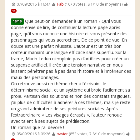
07/09/2016 à 16:47
Fab
(1070 votes, 8.1/10 de moyenne)
11
Que peut-on demander à un roman ? Qu’il vous
10/10
donne envie de lire, de continuer la lecture page après
page, qu’il vous raconte une histoire et vous présente des
personnages qui vous accrochent. De ce point de vue, En
douce est une parfait réussite. L’auteur est un très bon
conteur maniant une langue efficace sans superflu. Sur la
trame, Marin Ledun n’emploie pas d’artifices pour créer un
suspense artificiel. Il crée une tension narrative en nous
laissant pénétrer pas à pas dans l’histoire et à l'intérieur des
maux des personnages.
On retrouve aussi un thème cher à l’écrivain : le
déterminisme social, et un système qui broie facilement sa
proie. Partisan des solutions et non des constats tragiques,
j’ai plus de difficultés à adhérer à ces thèmes, mais je reste
un grand admirateur de ses peintures sociales. Après
l’extraordinaire « Les visages écrasés », l’auteur renoue
avec talent à ses sujets de prédilection.
Un roman que j’ai dévoré !
05/09/2016 à 09:26
xavier
(853 votes, 7.8/10 de moyenne)