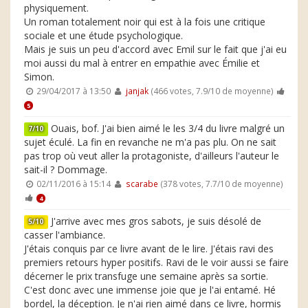
physiquement.
Un roman totalement noir qui est à la fois une critique
sociale et une étude psychologique.
Mais je suis un peu d'accord avec Emil sur le fait que j'ai eu
moi aussi du mal à entrer en empathie avec Émilie et
Simon.
29/04/2017 à 13:50
janjak
(466 votes, 7.9/10 de moyenne)
5
Ouais, bof. J'ai bien aimé le les 3/4 du livre malgré un
7/10
sujet éculé. La fin en revanche ne m'a pas plu. On ne sait
pas trop où veut aller la protagoniste, d'ailleurs l'auteur le
sait-il ? Dommage.
02/11/2016 à 15:14
scarabe
(378 votes, 7.7/10 de moyenne)
4
J'arrive avec mes gros sabots, je suis désolé de
5/10
casser l'ambiance.
J'étais conquis par ce livre avant de le lire. J'étais ravi des
premiers retours hyper positifs. Ravi de le voir aussi se faire
décerner le prix transfuge une semaine après sa sortie.
C'est donc avec une immense joie que je l'ai entamé. Hé
bordel, la déception. Je n'ai rien aimé dans ce livre, hormis