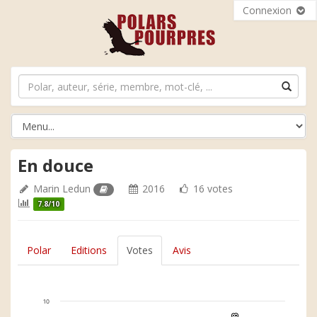
Connexion
En douce
Marin Ledun
2016
16 votes
7.8/10
Polar
Editions
Votes
Avis
10
8
8