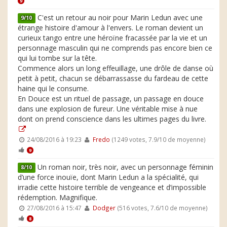
9
C'est un retour au noir pour Marin Ledun avec une
9/10
étrange histoire d'amour à l'envers. Le roman devient un
curieux tango entre une héroïne fracassée par la vie et un
personnage masculin qui ne comprends pas encore bien ce
qui lui tombe sur la tête.
Commence alors un long effeuillage, une drôle de danse où
petit à petit, chacun se débarrassasse du fardeau de cette
haine qui le consume.
En Douce est un rituel de passage, un passage en douce
dans une explosion de fureur. Une véritable mise à nue
dont on prend conscience dans les ultimes pages du livre.
24/08/2016 à 19:23
Fredo
(1249 votes, 7.9/10 de moyenne)
9
Un roman noir, très noir, avec un personnage féminin
8/10
d’une force inouïe, dont Marin Ledun a la spécialité, qui
irradie cette histoire terrible de vengeance et d’impossible
rédemption. Magnifique.
27/08/2016 à 15:47
Dodger
(516 votes, 7.6/10 de moyenne)
8