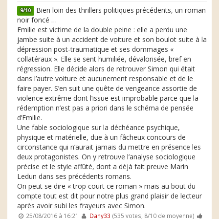
Bien loin des thrillers politiques précédents, un roman
9/10
noir foncé …
Emilie est victime de la double peine : elle a perdu une
jambe suite à un accident de voiture et son boulot suite à la
dépression post-traumatique et ses dommages «
collatéraux ». Elle se sent humiliée, dévalorisée, bref en
régression. Elle décide alors de retrouver Simon qui était
dans l’autre voiture et aucunement responsable et de le
faire payer. S’en suit une quête de vengeance assortie de
violence extrême dont l’issue est improbable parce que la
rédemption n’est pas a priori dans le schéma de pensée
d’Emilie.
Une fable sociologique sur la déchéance psychique,
physique et matérielle, due à un fâcheux concours de
circonstance qui n’aurait jamais du mettre en présence les
deux protagonistes. On y retrouve l’analyse sociologique
précise et le style affûté, dont a déjà fait preuve Marin
Ledun dans ses précédents romans.
On peut se dire « trop court ce roman » mais au bout du
compte tout est dit pour notre plus grand plaisir de lecteur
après avoir subi les frayeurs avec Simon.
25/08/2016 à 16:21
Dany33
(535 votes, 8/10 de moyenne)