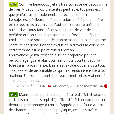
Comme beaucoup j'étais très curieuse de découvrir le
6/10
dernier M.Ledun, trop d'attentes peut être, toujours est-il
que je n'ai pas spécialement apprécié ce bouquin.
Le sujet est périlleux, la séquestration a déjà pas mal été
exploitée, mais à ce niveau l'auteur s'en sort plutôt bien
puisqu'il va nous faire découvrir le point de vue de la
geôlière et non celui du prisonnier. Le fossé qui sépare
Émilie de la vie sociale après son accident est bien exprimé,
l'écriture est juste. Parler d'exclusion à travers la colère de
cette femme est le point fort du roman.
En revanche je n'ai ressenti aucune empathie pour ce
personnage, guère plus pour Simon qui pourtant subi la
folie sans l'avoir mérité. Emilie est exclue oui, mais surtout
insensée et deraisonnable ce qui m'a rendu insensible à son
malheur. Un roman court, heureusement j'étais vraiment à
la limite de l'ennui.
03/11/2016 à 11:13
Emil
(468 votes, 7.3/10 de moyenne)
7
Marin Ledun ne cherche pas à faire d'effet, il raconte
8/10
cette histoire avec simplicité, efficacité. Si l'on compatit au
début au personnage d'Emilie, frappée par la faute à "pas-
de-chance" et sa déchéance physique, celui-ci s'avère