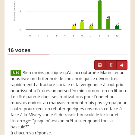
Nombre de votes
5
3
3
2
2
1
1
1
1
1
1
0
0
1
2
3
4
5
6
7
8
9
10
16 votes
Bien moins politique qu'à l'accoutumée Marin Ledun
8/10
nous livre un thriller noir de chez noir qui se dévore très
rapidement.La fracture sociale et la vengeance à tout prix
nourrissent à l'excès un perso féminin comme on en lit peu.
Le côté paumé dans ses motivations pour l'une et au
mauvais endroit au mauvais moment mais pas sympa pour
l'autre pourraient en rebuter quelques uns mais ce face à
face à la Misery sur le fil du rasoir bouscule le lecteur et
l'interroge: "jusqu'où est-on prêt à aller quand tout a
basculé?"
à chacun sa réponse.