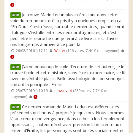
6
Je trouve Marin Ledun plus intéressant dans cette
8/10
voie du roman noir qu'il a pris il y a quelques temps, en ça
"En Douce" est réussi, surtout le dernier tiers, quand le vrai
dialogue s'installe entre les deux protagonistes, et c'est
peut-être le reproche que je ferai à ce livre : c'est d'avoir
mis longtemps à arriver à ce point là.
26/08/2016 à 17:11
Walter
(126 votes, 7.4/10 de moyenne)
6
J'aime beaucoup le style d'écriture de cet auteur, je le
8/10
trouve fluide et cette histoire, sans être extraordinaire, se lit
avec un véritable plaisir. Belle psychologie des personnages
surtout la principale : Emilie.
25/07/2019 à 10:19
newsovski
(289 votes, 7.7/10 de
moyenne)
5
Ce dernier roman de Marin Ledun est différent des
8/10
précédents qu'il nous à proposé jusqu'alors. Nous sommes
là au cœur d'une vengeance, dans ce huis-clos terriblement
oppressant , l'auteur décrit avec précision la descente aux
enfers d’Émilie, les personnages sont brisés socialement et