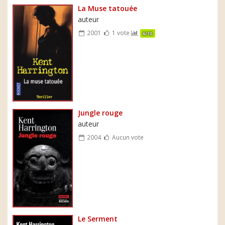
La Muse tatouée
auteur
2001
1 vote
6/10
Jungle rouge
auteur
2004
Aucun vote
Le Serment