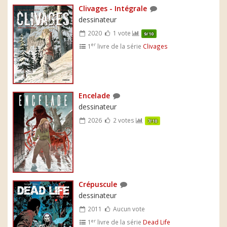
Clivages - Intégrale
dessinateur
2020
1 vote
9/10
er
1
livre de la série
Clivages
Encelade
dessinateur
2026
2 votes
7/10
Crépuscule
dessinateur
2011
Aucun vote
er
1
livre de la série
Dead Life