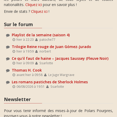
nationalités.
Cliquez ici
pour en savoir plus !
Envie de stats ?
Cliquez ici
!
Sur le forum
Playlist de la semaine (saison 4)
hier à 22:23
patoche77
Trilogie Reine rouge de Juan Gómez-Jurado
hier à 19:59
norbert
Ce qu'il faut de haine – Jacques Saussey (Fleuve Noir)
hier à 09:09
Ssarlotte
Thomas H. Cook
avant hier à 09:58
Le Juge Wargrave
Les romans pastiches de Sherlock Holmes
06/08/2026 à 19:51
Ssarlotte
Newsletter
Pour vous tenir informé des mises-à-jour de Polars Pourpres,
inscrivez-vous à notre newsletter !