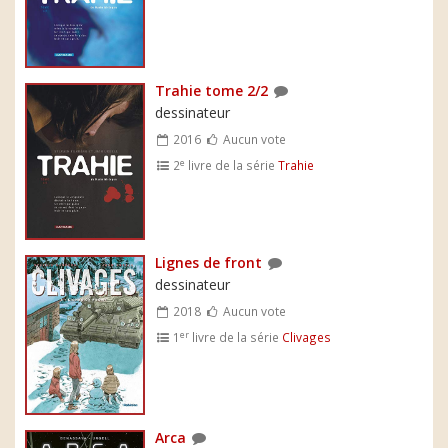
Trahie tome 2/2
dessinateur
2016
Aucun vote
e
2
livre de la série
Trahie
Lignes de front
dessinateur
2018
Aucun vote
er
1
livre de la série
Clivages
Arca