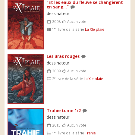
"Et les eaux du fleuve se changèrent
en sang..."
dessinateur
2008
Aucun vote
er
1
livre de la série
La XIe plaie
Les Bras rouges
dessinateur
2009
Aucun vote
e
2
livre de la série
La XIe plaie
Trahie tome 1/2
dessinateur
2015
Aucun vote
er
1
livre de la série
Trahie