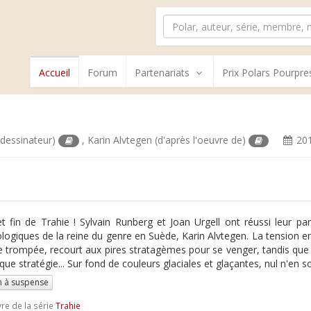
Accueil
Forum
Partenariats
Prix Polars Pourpre
dessinateur)
,
Karin Alvtegen
(d'après l'oeuvre de)
20
et fin de Trahie ! Sylvain Runberg et Joan Urgell ont réussi leur par
logiques de la reine du genre en Suède, Karin Alvtegen. La tension e
trompée, recourt aux pires stratagèmes pour se venger, tandis que 
que stratégie... Sur fond de couleurs glaciales et glaçantes, nul n'en so
 à suspense
vre de la série
Trahie