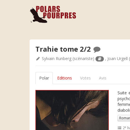
Trahie tome 2/2
Sylvain Runberg
(scénariste)
,
Joan Urgell
(
Polar
Editions
Votes
Avis
Suite 
psycho
femme 
diaboli
Roman
e
2
li