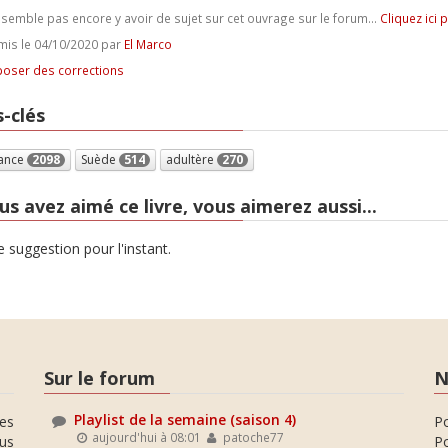
e semble pas encore y avoir de sujet sur cet ouvrage sur le forum...
Cliquez ici 
is le 04/10/2020 par
El Marco
oser des corrections
-clés
ance
2098
Suède
514
adultère
270
us avez aimé ce livre, vous aimerez aussi...
 suggestion pour l'instant.
Sur le forum
N
Playlist de la semaine (saison 4)
es
P
aujourd'hui à 08:01
patoche77
ous
Po