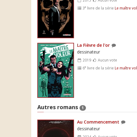
e
3
livre de la série
Le maître vo
La Fièvre de l'or
dessinateur
2019
Aucun vote
e
6
livre de la série
Le maître vo
Autres romans
1
Au Commencement
dessinateur
2024
Aucun vote