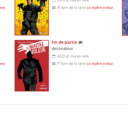
e
leur
4
livre de la série
Le maître voleur
Fin de partie
dessinateur
2020
Aucun vote
e
leur
7
livre de la série
Le maître voleur