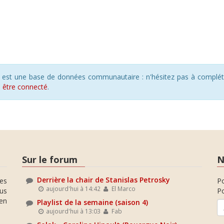
s est une base de données communautaire : n'hésitez pas à compléte
s
être connecté
.
Sur le forum
N
Derrière la chair de Stanislas Petrosky
es
P
aujourd'hui à 14:42
El Marco
ous
Po
en
Playlist de la semaine (saison 4)
aujourd'hui à 13:03
Fab