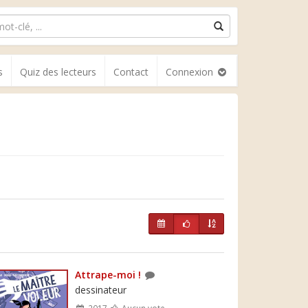
s
Quiz des lecteurs
Contact
Connexion
Attrape-moi !
dessinateur
2017
Aucun vote