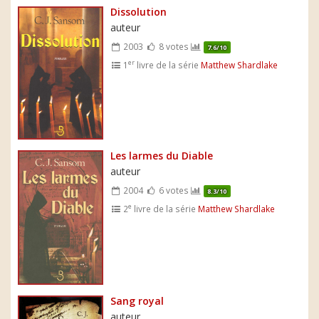
Dissolution
auteur
2003
8 votes
7.6/10
er
1
livre de la série
Matthew Shardlake
Les larmes du Diable
auteur
2004
6 votes
8.3/10
e
2
livre de la série
Matthew Shardlake
Sang royal
auteur