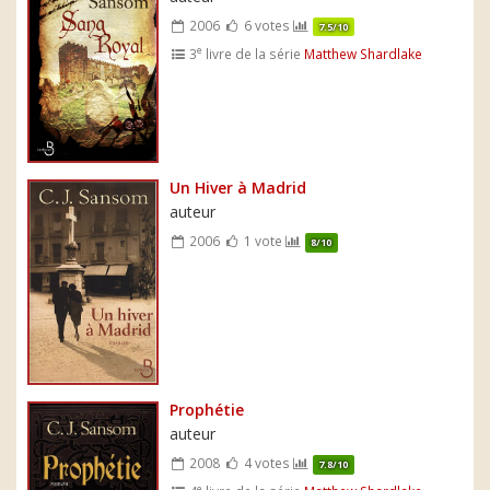
2006
6 votes
7.5/10
e
3
livre de la série
Matthew Shardlake
Un Hiver à Madrid
auteur
2006
1 vote
8/10
Prophétie
auteur
2008
4 votes
7.8/10
e