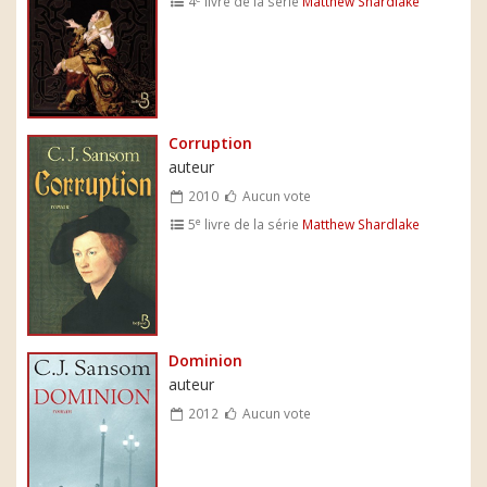
4
livre de la série
Matthew Shardlake
Corruption
auteur
2010
Aucun vote
e
5
livre de la série
Matthew Shardlake
Dominion
auteur
2012
Aucun vote