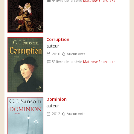
4
livre de la série
Matthew Shardlake
Corruption
auteur
2010
Aucun vote
e
5
livre de la série
Matthew Shardlake
Dominion
auteur
2012
Aucun vote