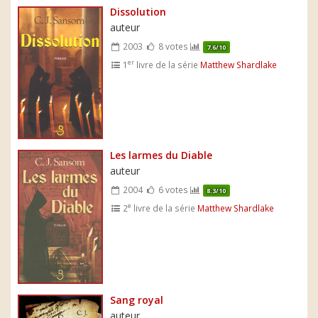
Dissolution
auteur
2003
8 votes
7.6/10
er
1
livre de la série
Matthew Shardlake
Les larmes du Diable
auteur
2004
6 votes
8.3/10
e
2
livre de la série
Matthew Shardlake
Sang royal
auteur