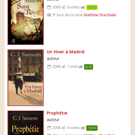
2006
6 votes
7.5/10
e
3
livre de la série
Matthew Shardlake
Un Hiver à Madrid
auteur
2006
1 vote
8/10
Prophétie
auteur
2008
4 votes
7.8/10
e